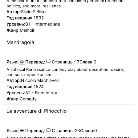
A memoir of imprisonment that combines personal reflection,
politics, and moral resilience.
Автор:
Silvio Pellico
Год издания:
1832
Уровень:
B1 - Intermediate
Жанр:
Memoir
Mandragola
Читать
Язык:
🌐
Перевод:
🏳️
Страницы:
17
Слова:
0
A satirical Renaissance comedy play about deception, desire,
and social opportunism.
Автор:
Niccolo Machiavelli
Год издания:
1524
Уровень:
A2 - Elementary
Жанр:
Comedy
Le avventure di Pinocchio
Читать
Язык:
🌐
Перевод:
🏳️
Страницы:
23
Слова:
0