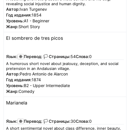
revealing social injustice and human dignity.
Автор:
Ivan Turgenev
Год издания:
1854
Уровень:
A1 - Beginner
Жанр:
Short Story
El sombrero de tres picos
Читать
Язык:
🌐
Перевод:
🏳️
Страницы:
54
Слова:
0
A humorous short novel about jealousy, deception, and social
pretension in an Andalusian village.
Автор:
Pedro Antonio de Alarcon
Год издания:
1874
Уровень:
B2 - Upper Intermediate
Жанр:
Comedy
Marianela
Читать
Язык:
🌐
Перевод:
🏳️
Страницы:
30
Слова:
0
A short sentimental novel about class difference, inner beauty,