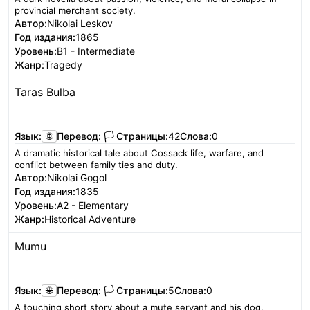
provincial merchant society.
Автор:
Nikolai Leskov
Год издания:
1865
Уровень:
B1 - Intermediate
Жанр:
Tragedy
Taras Bulba
Читать
Язык:
🌐
Перевод:
🏳️
Страницы:
42
Слова:
0
A dramatic historical tale about Cossack life, warfare, and
conflict between family ties and duty.
Автор:
Nikolai Gogol
Год издания:
1835
Уровень:
A2 - Elementary
Жанр:
Historical Adventure
Mumu
Читать
Язык:
🌐
Перевод:
🏳️
Страницы:
5
Слова:
0
A touching short story about a mute servant and his dog,