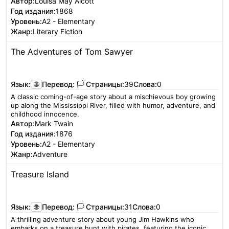
Автор:
Louisa May Alcott
Год издания:
1868
Уровень:
A2 - Elementary
Жанр:
Literary Fiction
The Adventures of Tom Sawyer
Читать
Язык:
🌐
Перевод:
🏳️
Страницы:
39
Слова:
0
A classic coming-of-age story about a mischievous boy growing
up along the Mississippi River, filled with humor, adventure, and
childhood innocence.
Автор:
Mark Twain
Год издания:
1876
Уровень:
A2 - Elementary
Жанр:
Adventure
Treasure Island
Читать
Язык:
🌐
Перевод:
🏳️
Страницы:
31
Слова:
0
A thrilling adventure story about young Jim Hawkins who
embarks on a treasure hunt with pirates, featuring the iconic