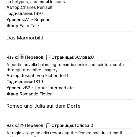
archetypes, and moral lessons.
Автор:
Charles Perrault
Год издания:
1697
Уровень:
A1 - Beginner
Жанр:
Fairy Tale
Das Marmorbild
Читать
Язык:
🌐
Перевод:
🏳️
Страницы:
6
Слова:
0
A poetic novella balancing romantic desire and spiritual conflict
through dreamlike imagery.
Автор:
Joseph von Eichendorff
Год издания:
1819
Уровень:
B2 - Upper Intermediate
Жанр:
Romantic Fiction
Romeo und Julia auf dem Dorfe
Читать
Язык:
🌐
Перевод:
🏳️
Страницы:
1
Слова:
0
A tragic village novella reworking the Romeo and Juliet motif