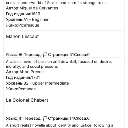
criminal underworld of Seville and learn its strange rules.
Автор:
Miguel de Cervantes
Год издания:
1613
Уровень:
A1 - Beginner
Жанр:
Picaresque
Manon Lescaut
Читать
Язык:
🌐
Перевод:
🏳️
Страницы:
31
Слова:
0
A classic novel of passion and downfall, focused on desire,
morality, and social pressure.
Автор:
Abbe Prevost
Год издания:
1731
Уровень:
B2 - Upper Intermediate
Жанр:
Romance
Le Colonel Chabert
Читать
Язык:
🌐
Перевод:
🏳️
Страницы:
14
Слова:
0
A short realist novella about identity and justice, following a