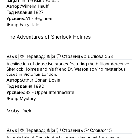
bargain in the Black Forest.
Автор:
Wilhelm Hauff
Год издания:
1827
Уровень:
A1 - Beginner
Жанр:
Fairy Tale
The Adventures of Sherlock Holmes
Читать
Язык:
🌐
Перевод:
🌐
🏳️
Страницы:
56
Слова:
558
or
A collection of detective stories featuring the brilliant detective
Sherlock Holmes and his friend Dr. Watson solving mysterious
cases in Victorian London.
Автор:
Arthur Conan Doyle
Год издания:
1892
Уровень:
B2 - Upper Intermediate
Жанр:
Mystery
Moby Dick
Читать
Язык:
🌐
Перевод:
🌐
🏳️
Страницы:
74
Слова:
415
or
An epic tale of Captain Ahab's obsessive quest for revenge