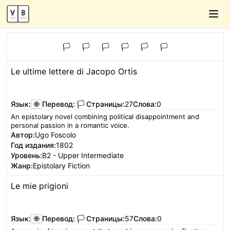
🏳️
🏳️
🏳️
🏳️
🏳️
🏳️
Le ultime lettere di Jacopo Ortis
Читать
Язык:
🌐
Перевод:
🏳️
Страницы:
27
Слова:
0
An epistolary novel combining political disappointment and
personal passion in a romantic voice.
Автор:
Ugo Foscolo
Год издания:
1802
Уровень:
B2 - Upper Intermediate
Жанр:
Epistolary Fiction
Le mie prigioni
Читать
Язык:
🌐
Перевод:
🏳️
Страницы:
57
Слова:
0