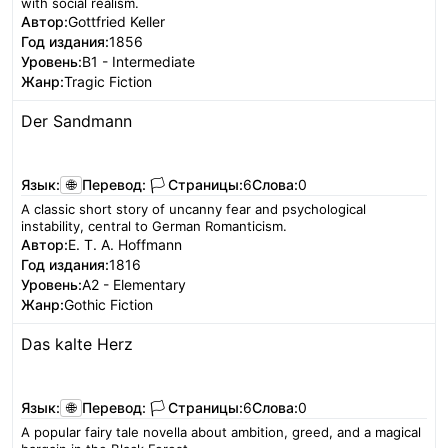
with social realism.
Автор:
Gottfried Keller
Год издания:
1856
Уровень:
B1 - Intermediate
Жанр:
Tragic Fiction
Der Sandmann
Читать
Язык:
🌐
Перевод:
🏳️
Страницы:
6
Слова:
0
A classic short story of uncanny fear and psychological
instability, central to German Romanticism.
Автор:
E. T. A. Hoffmann
Год издания:
1816
Уровень:
A2 - Elementary
Жанр:
Gothic Fiction
Das kalte Herz
Читать
Язык:
🌐
Перевод:
🏳️
Страницы:
6
Слова:
0
A popular fairy tale novella about ambition, greed, and a magical