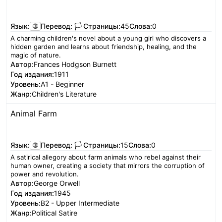
Читать
Язык:
🌐
Перевод:
🏳️
Страницы:
45
Слова:
0
A charming children's novel about a young girl who discovers a
hidden garden and learns about friendship, healing, and the
magic of nature.
Автор:
Frances Hodgson Burnett
Год издания:
1911
Уровень:
A1 - Beginner
Жанр:
Children's Literature
Animal Farm
Читать
Язык:
🌐
Перевод:
🏳️
Страницы:
15
Слова:
0
A satirical allegory about farm animals who rebel against their
human owner, creating a society that mirrors the corruption of
power and revolution.
Автор:
George Orwell
Год издания:
1945
Уровень:
B2 - Upper Intermediate
Жанр:
Political Satire