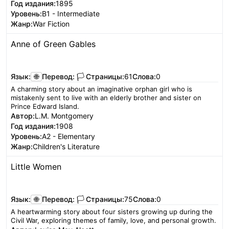
Год издания:
1895
Уровень:
B1 - Intermediate
Жанр:
War Fiction
Anne of Green Gables
Читать
Язык:
🌐
Перевод:
🏳️
Страницы:
61
Слова:
0
A charming story about an imaginative orphan girl who is
mistakenly sent to live with an elderly brother and sister on
Prince Edward Island.
Автор:
L.M. Montgomery
Год издания:
1908
Уровень:
A2 - Elementary
Жанр:
Children's Literature
Little Women
Читать
Язык:
🌐
Перевод:
🏳️
Страницы:
75
Слова:
0
A heartwarming story about four sisters growing up during the
Civil War, exploring themes of family, love, and personal growth.