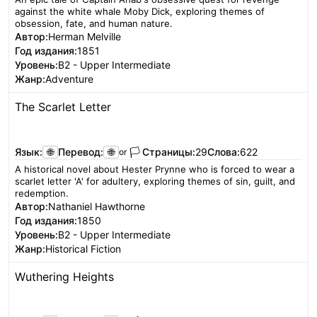
against the white whale Moby Dick, exploring themes of
obsession, fate, and human nature.
Автор:
Herman Melville
Год издания:
1851
Уровень:
B2 - Upper Intermediate
Жанр:
Adventure
The Scarlet Letter
Читать
Язык:
🌐
Перевод:
🌐
🏳️
Страницы:
29
Слова:
622
or
A historical novel about Hester Prynne who is forced to wear a
scarlet letter 'A' for adultery, exploring themes of sin, guilt, and
redemption.
Автор:
Nathaniel Hawthorne
Год издания:
1850
Уровень:
B2 - Upper Intermediate
Жанр:
Historical Fiction
Wuthering Heights
Читать