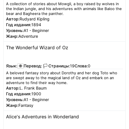
A collection of stories about Mowgli, a boy raised by wolves in
the Indian jungle, and his adventures with animals like Baloo the
bear and Bagheera the panther.
Автор:
Rudyard Kipling
Год издания:
1894
Уровень:
A1 - Beginner
Жанр:
Adventure
The Wonderful Wizard of Oz
Читать
Язык:
🌐
Перевод:
🏳️
Страницы:
19
Слова:
0
A beloved fantasy story about Dorothy and her dog Toto who
are swept away to the magical land of Oz and embark on an
adventure to find their way home.
Автор:
L. Frank Baum
Год издания:
1900
Уровень:
A1 - Beginner
Жанр:
Fantasy
Alice's Adventures in Wonderland
Читать