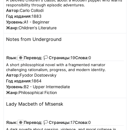
A beloved children's classic about a wooden puppet who learns
responsibility through episodic adventures.
Автор:
Carlo Collodi
Год издания:
1883
Уровень:
A1 - Beginner
Жанр:
Children's Literature
Notes from Underground
Читать
Язык:
🌐
Перевод:
🏳️
Страницы:
19
Слова:
0
A short philosophical novel with a fragmented narrator
challenging rationalism, progress, and modern identity.
Автор:
Fyodor Dostoevsky
Год издания:
1864
Уровень:
B2 - Upper Intermediate
Жанр:
Philosophical Fiction
Lady Macbeth of Mtsensk
Читать
Язык:
🌐
Перевод:
🏳️
Страницы:
17
Слова:
0
A dark novella about passion, violence, and moral collapse in