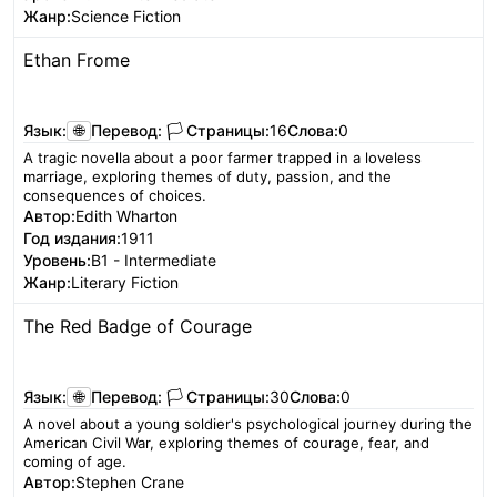
Жанр:
Science Fiction
Ethan Frome
Читать
Язык:
🌐
Перевод:
🏳️
Страницы:
16
Слова:
0
A tragic novella about a poor farmer trapped in a loveless
marriage, exploring themes of duty, passion, and the
consequences of choices.
Автор:
Edith Wharton
Год издания:
1911
Уровень:
B1 - Intermediate
Жанр:
Literary Fiction
The Red Badge of Courage
Читать
Язык:
🌐
Перевод:
🏳️
Страницы:
30
Слова:
0
A novel about a young soldier's psychological journey during the
American Civil War, exploring themes of courage, fear, and
coming of age.
Автор:
Stephen Crane