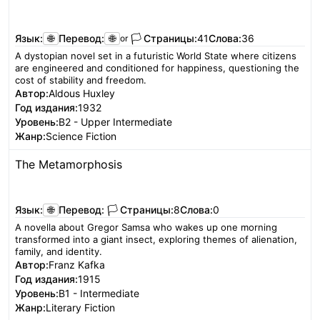
Читать
Язык:
🌐
Перевод:
🌐
🏳️
Страницы:
41
Слова:
36
or
A dystopian novel set in a futuristic World State where citizens
are engineered and conditioned for happiness, questioning the
cost of stability and freedom.
Автор:
Aldous Huxley
Год издания:
1932
Уровень:
B2 - Upper Intermediate
Жанр:
Science Fiction
The Metamorphosis
Читать
Язык:
🌐
Перевод:
🏳️
Страницы:
8
Слова:
0
A novella about Gregor Samsa who wakes up one morning
transformed into a giant insect, exploring themes of alienation,
family, and identity.
Автор:
Franz Kafka
Год издания:
1915
Уровень:
B1 - Intermediate
Жанр:
Literary Fiction