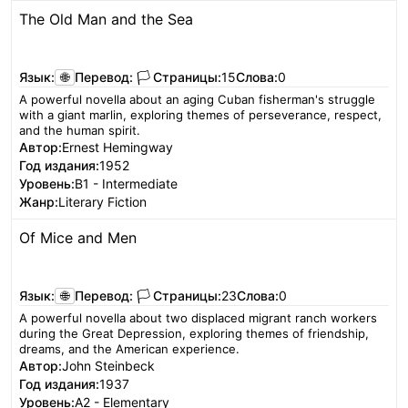
The Old Man and the Sea
Читать
Язык:
🌐
Перевод:
🏳️
Страницы:
15
Слова:
0
A powerful novella about an aging Cuban fisherman's struggle
with a giant marlin, exploring themes of perseverance, respect,
and the human spirit.
Автор:
Ernest Hemingway
Год издания:
1952
Уровень:
B1 - Intermediate
Жанр:
Literary Fiction
Of Mice and Men
Читать
Язык:
🌐
Перевод:
🏳️
Страницы:
23
Слова:
0
A powerful novella about two displaced migrant ranch workers
during the Great Depression, exploring themes of friendship,
dreams, and the American experience.
Автор:
John Steinbeck
Год издания:
1937
Уровень:
A2 - Elementary