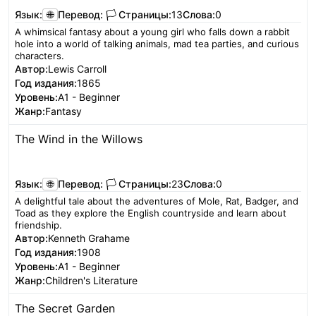
Язык:
🌐
Перевод:
🏳️
Страницы:
13
Слова:
0
A whimsical fantasy about a young girl who falls down a rabbit
hole into a world of talking animals, mad tea parties, and curious
characters.
Автор:
Lewis Carroll
Год издания:
1865
Уровень:
A1 - Beginner
Жанр:
Fantasy
The Wind in the Willows
Читать
Язык:
🌐
Перевод:
🏳️
Страницы:
23
Слова:
0
A delightful tale about the adventures of Mole, Rat, Badger, and
Toad as they explore the English countryside and learn about
friendship.
Автор:
Kenneth Grahame
Год издания:
1908
Уровень:
A1 - Beginner
Жанр:
Children's Literature
The Secret Garden