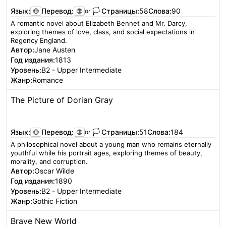
Язык:
🌐
Перевод:
🌐
🏳️
Страницы:
58
Слова:
90
or
A romantic novel about Elizabeth Bennet and Mr. Darcy,
exploring themes of love, class, and social expectations in
Regency England.
Автор:
Jane Austen
Год издания:
1813
Уровень:
B2 - Upper Intermediate
Жанр:
Romance
The Picture of Dorian Gray
Читать
Язык:
🌐
Перевод:
🌐
🏳️
Страницы:
51
Слова:
184
or
A philosophical novel about a young man who remains eternally
youthful while his portrait ages, exploring themes of beauty,
morality, and corruption.
Автор:
Oscar Wilde
Год издания:
1890
Уровень:
B2 - Upper Intermediate
Жанр:
Gothic Fiction
Brave New World