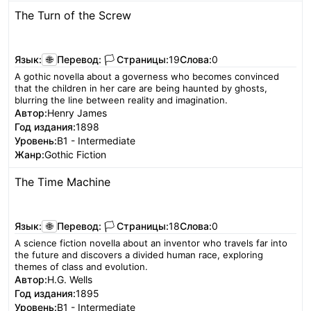
The Turn of the Screw
Читать
Язык:
🌐
Перевод:
🏳️
Страницы:
19
Слова:
0
A gothic novella about a governess who becomes convinced
that the children in her care are being haunted by ghosts,
blurring the line between reality and imagination.
Автор:
Henry James
Год издания:
1898
Уровень:
B1 - Intermediate
Жанр:
Gothic Fiction
The Time Machine
Читать
Язык:
🌐
Перевод:
🏳️
Страницы:
18
Слова:
0
A science fiction novella about an inventor who travels far into
the future and discovers a divided human race, exploring
themes of class and evolution.
Автор:
H.G. Wells
Год издания:
1895
Уровень:
B1 - Intermediate