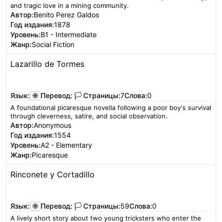
and tragic love in a mining community.
Автор:
Benito Perez Galdos
Год издания:
1878
Уровень:
B1 - Intermediate
Жанр:
Social Fiction
Lazarillo de Tormes
Читать
Язык:
🌐
Перевод:
🏳️
Страницы:
7
Слова:
0
A foundational picaresque novella following a poor boy's survival
through cleverness, satire, and social observation.
Автор:
Anonymous
Год издания:
1554
Уровень:
A2 - Elementary
Жанр:
Picaresque
Rinconete y Cortadillo
Читать
Язык:
🌐
Перевод:
🏳️
Страницы:
59
Слова:
0
A lively short story about two young tricksters who enter the