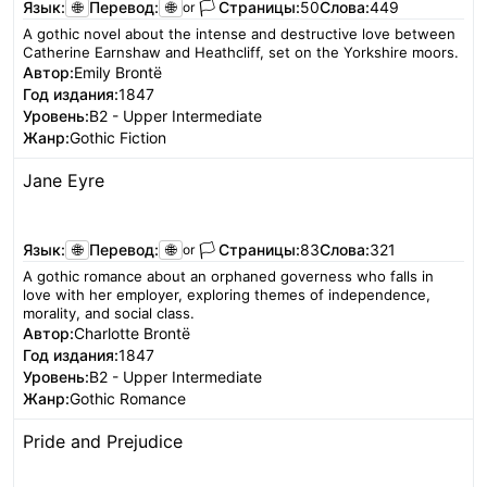
Язык:
🌐
Перевод:
🌐
🏳️
Страницы:
50
Слова:
449
or
A gothic novel about the intense and destructive love between
Catherine Earnshaw and Heathcliff, set on the Yorkshire moors.
Автор:
Emily Brontë
Год издания:
1847
Уровень:
B2 - Upper Intermediate
Жанр:
Gothic Fiction
Jane Eyre
Читать
Язык:
🌐
Перевод:
🌐
🏳️
Страницы:
83
Слова:
321
or
A gothic romance about an orphaned governess who falls in
love with her employer, exploring themes of independence,
morality, and social class.
Автор:
Charlotte Brontë
Год издания:
1847
Уровень:
B2 - Upper Intermediate
Жанр:
Gothic Romance
Pride and Prejudice
Читать