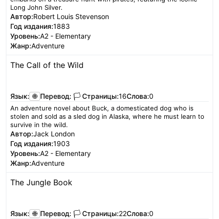
Long John Silver.
Автор:
Robert Louis Stevenson
Год издания:
1883
Уровень:
A2 - Elementary
Жанр:
Adventure
The Call of the Wild
Читать
Язык:
🌐
Перевод:
🏳️
Страницы:
16
Слова:
0
An adventure novel about Buck, a domesticated dog who is
stolen and sold as a sled dog in Alaska, where he must learn to
survive in the wild.
Автор:
Jack London
Год издания:
1903
Уровень:
A2 - Elementary
Жанр:
Adventure
The Jungle Book
Читать
Язык:
🌐
Перевод:
🏳️
Страницы:
22
Слова:
0