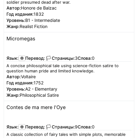
soldier presumed dead after war.
Автор:
Honore de Balzac
Год издания:
1832
Уровень:
B1 - Intermediate
Жанр:
Realist Fiction
Micromegas
Читать
Язык:
🌐
Перевод:
🏳️
Страницы:
3
Слова:
0
A concise philosophical tale using science-fiction satire to
question human pride and limited knowledge.
Автор:
Voltaire
Год издания:
1752
Уровень:
A2 - Elementary
Жанр:
Philosophical Satire
Contes de ma mere l'Oye
Читать
Язык:
🌐
Перевод:
🏳️
Страницы:
9
Слова:
0
A classic collection of fairy tales with simple plots, memorable