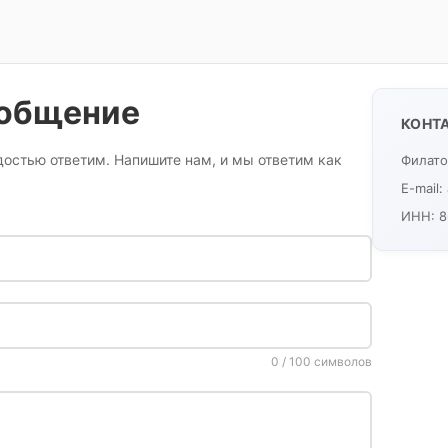
ообщение
КОНТ
достью ответим. Напишите нам, и мы ответим как
Филато
E-mail
ИНН
: 
0
/
100
символов