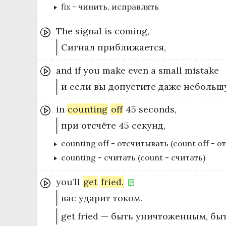
fix
-
чинить, исправлять
The
signal
is
coming,
Сигнал приближается,
and
if
you
make
even
a
small
mistake
и если вы допустите даже небольш
in
counting
off
45
seconds,
при отсчёте 45 секунд,
counting off
-
отсчитывать (count off - о
counting
-
считать (count - считать)
you’ll
get
fried.
вас ударит током.
get fried — быть уничтоженным, бы