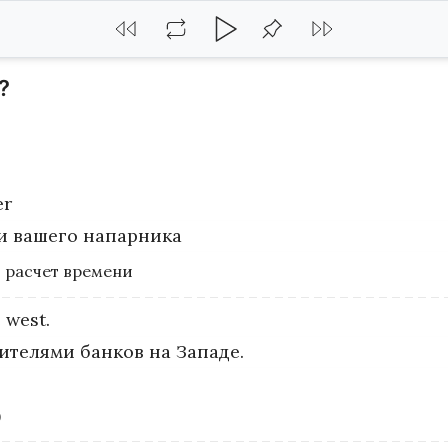
?
er
 и вашего напарника
; расчет времени
e
west.
телями банков на Западе.
)