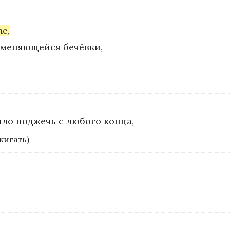
ne,
аменяющейся бечёвки,
ыло поджечь с любого конца,
жигать)