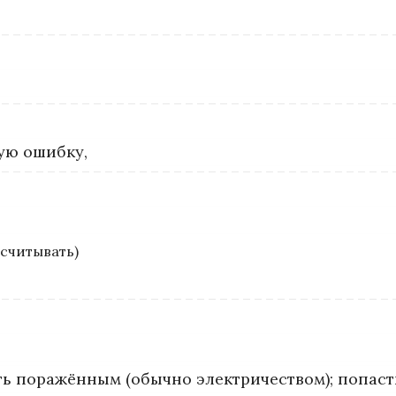
ую ошибку,
тсчитывать)
ть поражённым (обычно электричеством); попаст