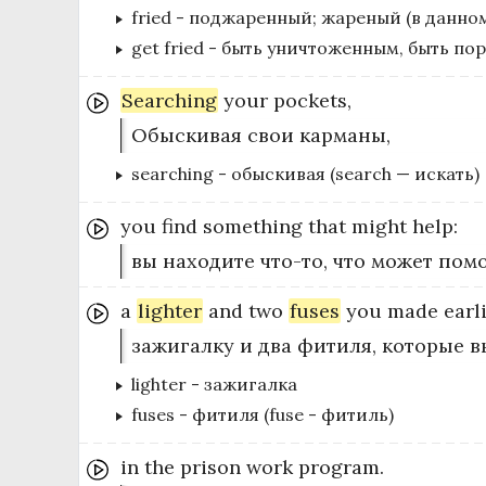
fried
-
поджаренный; жареный (в данном
get fried
-
быть уничтоженным, быть пор
Searching
your
pockets,
Обыскивая свои карманы,
searching
-
обыскивая (search — искать)
you
find
something
that
might
help:
вы находите что-то, что может помо
a
lighter
and
two
fuses
you
made
earl
зажигалку и два фитиля, которые 
lighter
-
зажигалка
fuses
-
фитиля (fuse - фитиль)
in
the
prison
work
program.