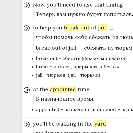
Now,
you’ll
need
to
use
that
timing
Теперь вам нужно будет использова
to
help
you
break
out
of
jail.
чтобы помочь себе сбежать из тюр
break out of jail — сбежать из тюрь
break out
-
сбегать (фразовый глагол)
break
-
ломать, прерывать, сбегать
jail
-
тюрьма. (jail - тюрьма)
At
the
appointed
time,
В назначенное время,
appointed
-
назначенный (appoint - назн
you’ll
be
walking
in
the
yard