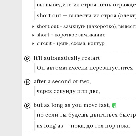
вы выведите из строя цепь огражде
short out — вывести из строя (элек
short out
-
замкнуть (накоротко), вывест
short
-
короткое замыкание
circuit
-
цепь, схема, контур.
It’ll
automatically
restart
Он автоматически перезапустится
after
a
second
or
two,
через секунду или две,
but
as
long
as
you
move
fast,
но если ты будешь двигаться быстр
as long as — пока, до тех пор пока