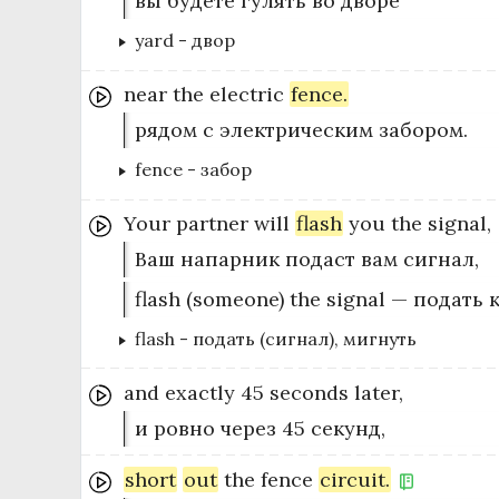
вы будете гулять во дворе
yard
-
двор
near
the
electric
fence.
рядом с электрическим забором.
fence
-
забор
Your
partner
will
flash
you
the
signal,
Ваш напарник подаст вам сигнал,
flash (someone) the signal — подать
flash
-
подать (сигнал), мигнуть
and
exactly
45
seconds
later,
и ровно через 45 секунд,
short
out
the
fence
circuit.