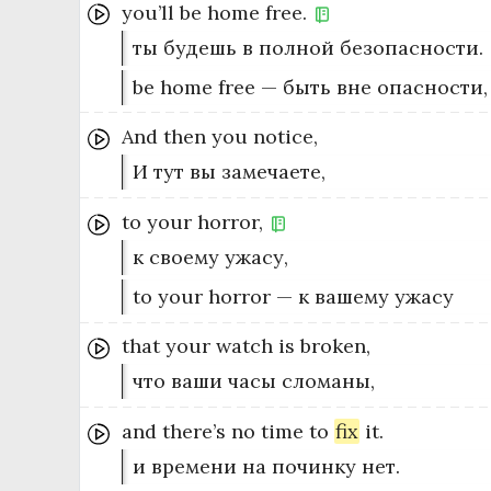
you’ll
be
home
free.
ты будешь в полной безопасности.
be home free — быть вне опасности,
And
then
you
notice,
И тут вы замечаете,
to
your
horror,
к своему ужасу,
to your horror — к вашему ужасу
that
your
watch
is
broken,
что ваши часы сломаны,
and
there’s
no
time
to
fix
it.
и времени на починку нет.