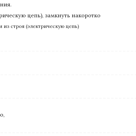
ния.
трическую цепь), замкнуть накоротко
и из строя (электрическую цепь)
о,