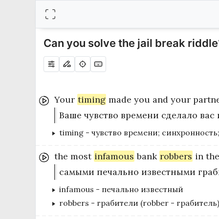
Can you solve the jail break riddle
Your
timing
made
you
and
your
partn
Ваше чувство времени сделало вас
timing
-
чувство времени; синхронность
the
most
infamous
bank
robbers
in
th
самыми печально известными граби
infamous
-
печально известный
robbers
-
грабители (robber - грабитель