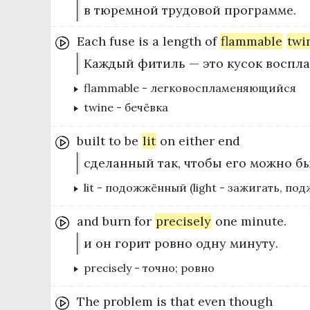
в тюремной трудовой программе.
Each
fuse
is
a
length
of
flammable
twi
Каждый фитиль — это кусок воспл
flammable
-
легковоспламеняющийся
twine
-
бечёвка
built
to
be
lit
on
either
end
сделанный так, чтобы его можно б
lit
-
подожжённый (light - зажигать, под
and
burn
for
precisely
one
minute.
и он горит ровно одну минуту.
precisely
-
точно; ровно
The
problem
is
that
even
though