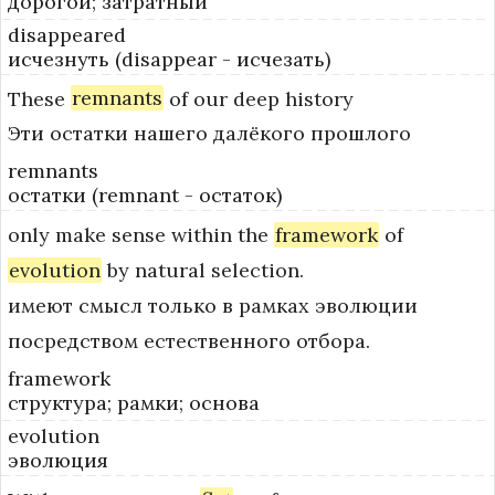
дорогой; затратный
disappeared
исчезнуть (disappear - исчезать)
These
remnants
of
our
deep
history
Эти остатки нашего далёкого прошлого
remnants
остатки (remnant - остаток)
only
make
sense
within
the
framework
of
evolution
by
natural
selection.
имеют смысл только в рамках эволюции
посредством естественного отбора.
framework
структура; рамки; основа
evolution
эволюция