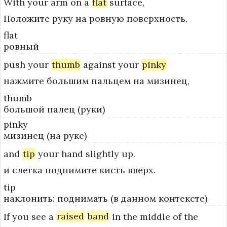
With
your
arm
on
a
flat
surface,
Положите руку на ровную поверхность,
flat
ровный
push
your
thumb
against
your
pinky
нажмите большим пальцем на мизинец,
thumb
большой палец (руки)
pinky
мизинец (на руке)
and
tip
your
hand
slightly
up.
и слегка поднимите кисть вверх.
tip
наклонить; поднимать (в данном контексте)
If
you
see
a
raised
band
in
the
middle
of
the