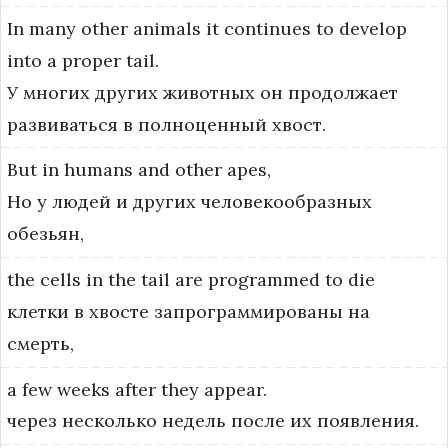
In
many
other
animals
it
continues
to
develop
into
a
proper
tail.
У многих других животных он продолжает
развиваться в полноценный хвост.
But
in
humans
and
other
apes,
Но у людей и других человекообразных
обезьян,
the
cells
in
the
tail
are
programmed
to
die
клетки в хвосте запрограммированы на
смерть,
a
few
weeks
after
they
appear.
через несколько недель после их появления.