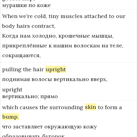
мурашки по коже
When
we’re
cold,
tiny
muscles
attached
to
our
body
hairs
contract,
Когда нам холодно, крошечные мышцы,
прикреплённые к нашим волоскам на теле,
сокращаются,
pulling
the
hair
upright
поднимая волосы вертикально вверх,
upright
вертикально; прямо
which
causes
the
surrounding
skin
to
form
a
bump.
что заставляет окружающую кожу
образовывать бугорок.