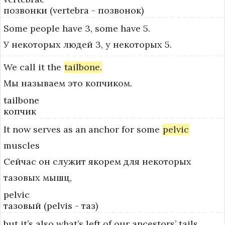
позвонки (vertebra - позвонок)
Some
people
have
3,
some
have
5.
У некоторых людей 3, у некоторых 5.
We
call
it
the
tailbone.
Мы называем это копчиком.
tailbone
копчик
It
now
serves
as
an
anchor
for
some
pelvic
muscles
Сейчас он служит якорем для некоторых
тазовых мышц,
pelvic
тазовый (pelvis - таз)
but
it’s
also
what’s
left
of
our
ancestors’
tails.