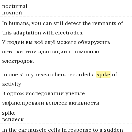
nocturnal
ночной
In
humans,
you
can
still
detect
the
remnants
of
this
adaptation
with
electrodes.
У людей вы всё ещё можете обнаружить
остатки этой адаптации с помощью
электродов.
In
one
study
researchers
recorded
a
spike
of
activity
В одном исследовании учёные
зафиксировали всплеск активности
spike
всплеск
in
the
ear
muscle
cells
in
response
to
a
sudden