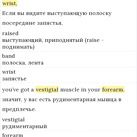
wrist,
Если вы видите выступающую полоску
посередине запястья,
raised
выступающий, приподнятый (raise -
поднимать)
band
полоска, лента
wrist
запястье
you’ve
got
a
vestigial
muscle
in
your
forearm.
значит, у вас есть рудиментарная мышца в
предплечье.
vestigial
рудиментарный
forearm