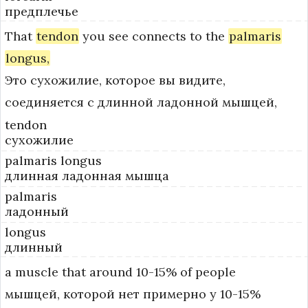
предплечье
That
tendon
you
see
connects
to
the
palmaris
longus,
Это сухожилие, которое вы видите,
соединяется с длинной ладонной мышцей,
tendon
сухожилие
palmaris longus
длинная ладонная мышца
palmaris
ладонный
longus
длинный
a
muscle
that
around
10-15%
of
people
мышцей, которой нет примерно у 10-15%