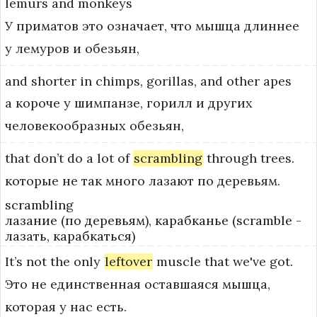
lemurs
and
monkeys
У приматов это означает, что мышца длиннее
у лемуров и обезьян,
and
shorter
in
chimps,
gorillas,
and
other
apes
а короче у шимпанзе, горилл и других
человекообразных обезьян,
that
don’t
do
a
lot
of
scrambling
through
trees.
которые не так много лазают по деревьям.
scrambling
лазание (по деревьям), карабканье (scramble -
лазать, карабкаться)
It’s
not
the
only
leftover
muscle
that
we've
got.
Это не единственная оставшаяся мышца,
которая у нас есть.