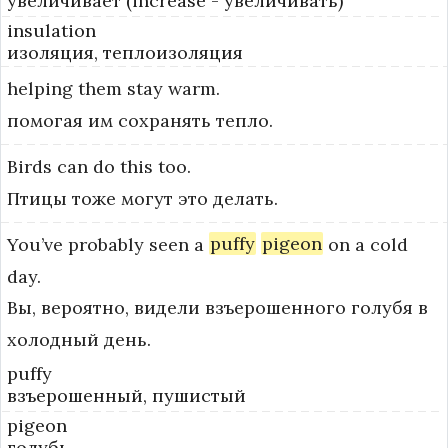
увеличивает (increase - увеличивать)
insulation
изоляция, теплоизоляция
helping
them
stay
warm.
помогая им сохранять тепло.
Birds
can
do
this
too.
Птицы тоже могут это делать.
You’ve
probably
seen
a
puffy
pigeon
on
a
cold
day.
Вы, вероятно, видели взъерошенного голубя в
холодный день.
puffy
взъерошенный, пушистый
pigeon
голубь