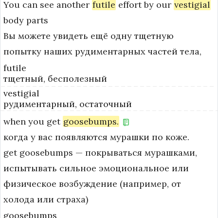
You
can
see
another
futile
effort
by
our
vestigial
body
parts
Вы можете увидеть ещё одну тщетную
попытку наших рудиментарных частей тела,
futile
тщетный, бесполезный
vestigial
рудиментарный, остаточный
when
you
get
goosebumps.
когда у вас появляются мурашки по коже.
get goosebumps — покрываться мурашками, 
испытывать сильное эмоциональное или 
физическое возбуждение (например, от 
холода или страха)
goosebumps