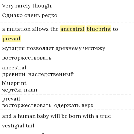
Very
rarely
though,
Однако очень редко,
a
mutation
allows
the
ancestral
blueprint
to
prevail
мутация позволяет древнему чертежу
восторжествовать,
ancestral
древний, наследственный
blueprint
чертёж, план
prevail
восторжествовать, одержать верх
and
a
human
baby
will
be
born
with
a
true
vestigial
tail.