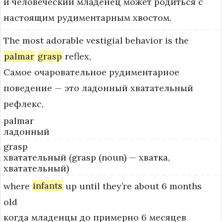
и человеческий младенец может родиться с
настоящим рудиментарным хвостом.
The
most
adorable
vestigial
behavior
is
the
palmar
grasp
reflex,
Самое очаровательное рудиментарное
поведение — это ладонный хватательный
рефлекс,
palmar
ладонный
grasp
хватательный (grasp (noun) — хватка,
хватательный)
where
infants
up
until
they’re
about
6
months
old
когда младенцы до примерно 6 месяцев