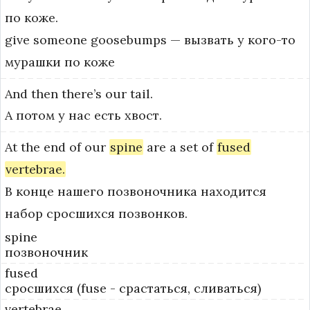
по коже.
give someone goosebumps — вызвать у кого-то 
мурашки по коже
And
then
there’s
our
tail.
А потом у нас есть хвост.
At
the
end
of
our
spine
are
a
set
of
fused
vertebrae.
В конце нашего позвоночника находится
набор сросшихся позвонков.
spine
позвоночник
fused
сросшихся (fuse - срастаться, сливаться)
vertebrae