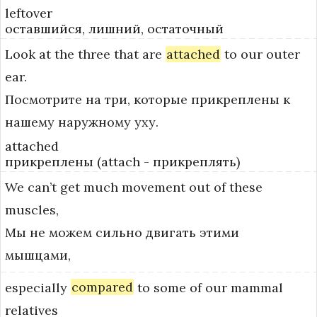
leftover
оставшийся, лишний, остаточный
Look
at
the
three
that
are
attached
to
our
outer
ear.
Посмотрите на три, которые прикреплены к
нашему наружному уху.
attached
прикреплены (attach - прикреплять)
We
can’t
get
much
movement
out
of
these
muscles,
Мы не можем сильно двигать этими
мышцами,
especially
compared
to
some
of
our
mammal
relatives