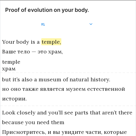
Proof of evolution on your body.
Добавить в библиотеку
Your
body
is
a
temple,
Ваше тело — это храм,
temple
храм
but
it’s
also
a
museum
of
natural
history.
но оно также является музеем естественной
истории.
Look
closely
and
you’ll
see
parts
that
aren’t
there
because
you
need
them
Присмотритесь, и вы увидите части, которые