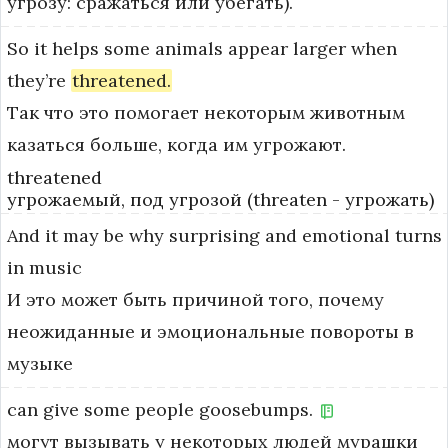
угрозу: сражаться или убегать).
So
it
helps
some
animals
appear
larger
when
they’re
threatened.
Так что это помогает некоторым животным
казаться больше, когда им угрожают.
threatened
угрожаемый, под угрозой (threaten - угрожать)
And
it
may
be
why
surprising
and
emotional
turns
in
music
И это может быть причиной того, почему
неожиданные и эмоциональные повороты в
музыке
can
give
some
people
goosebumps.
могут вызывать у некоторых людей мурашки