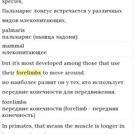
species,
Пальмарис лонгус встречается у различных
видов млекопитающих,
palmaris
пальмарис (мышца ладони)
mammal
млекопитающее
but
it’s
most
developed
among
those
that
use
their
forelimbs
to
move
around.
но наиболее развит он у тех, кто использует
передние конечности для передвижения.
forelimbs
передние конечности (forelimb - передняя
конечность)
In
primates,
that
means
the
muscle
is
longer
in