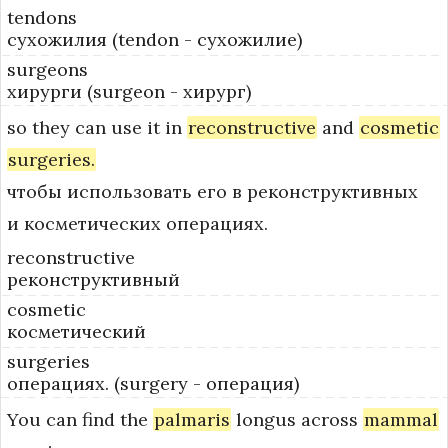
tendons
сухожилия (tendon - сухожилие)
surgeons
хирурги (surgeon - хирург)
so
they
can
use
it
in
reconstructive
and
cosmetic
surgeries.
чтобы использовать его в реконструктивных
и косметических операциях.
reconstructive
реконструктивный
cosmetic
косметический
surgeries
операциях. (surgery - операция)
You
can
find
the
palmaris
longus
across
mammal