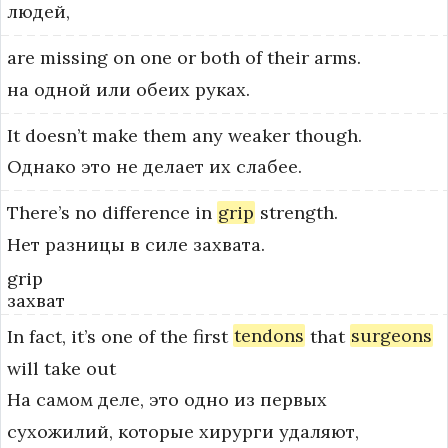
людей,
are
missing
on
one
or
both
of
their
arms.
на одной или обеих руках.
It
doesn’t
make
them
any
weaker
though.
Однако это не делает их слабее.
There’s
no
difference
in
grip
strength.
Нет разницы в силе захвата.
grip
захват
In
fact,
it’s
one
of
the
first
tendons
that
surgeons
will
take
out
На самом деле, это одно из первых
сухожилий, которые хирурги удаляют,