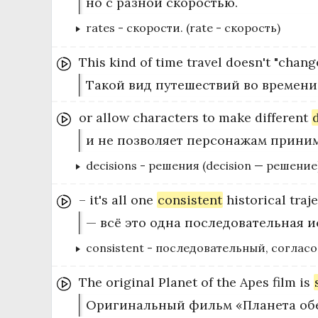
но с разной скоростью.
rates
-
скорости. (rate - скорость)
This
kind
of
time
travel
doesn't
"chang
Такой вид путешествий во времени
or
allow
characters
to
make
different
и не позволяет персонажам приним
decisions
-
решения (decision — решение
–
it's
all
one
consistent
historical
traj
— всё это одна последовательная и
consistent
-
последовательный, соглас
The
original
Planet
of
the
Apes
film
is
Оригинальный фильм «Планета обе