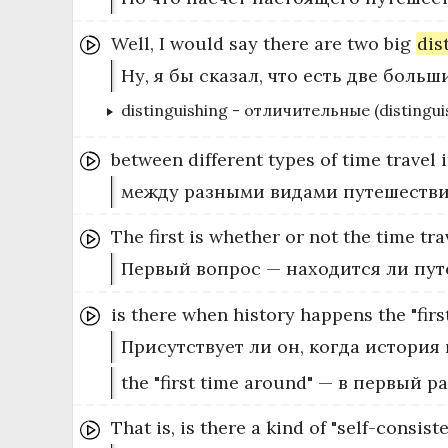
Well,
I
would
say
there
are
two
big
dis
Ну, я бы сказал, что есть две боль
distinguishing
-
отличительные (distingui
between
different
types
of
time
travel
между разными видами путешествий
The
first
is
whether
or
not
the
time
tra
Первый вопрос — находится ли пут
is
there
when
history
happens
the
"firs
Присутствует ли он, когда история
the "first time around" — в первый р
That
is,
is
there
a
kind
of
"self-consist