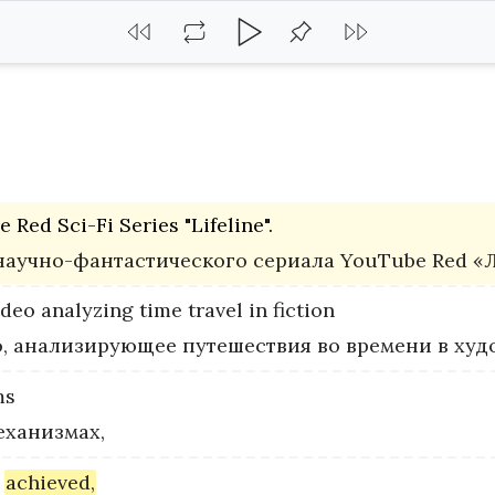
e
Red
Sci-Fi
Series
"Lifeline".
научно-фантастического сериала YouTube Red «
ideo
analyzing
time
travel
in
fiction
ео, анализирующее путешествия во времени в худ
ms
еханизмах,
achieved,