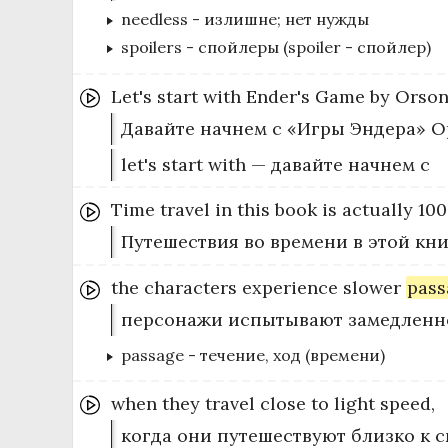
needless
-
излишне; нет нужды
spoilers
-
спойлеры (spoiler - спойлер)
Let's
start
with
Ender's
Game
by
Orso
Давайте начнем с «Игры Эндера» О
let's start with — давайте начнем с
Time
travel
in
this
book
is
actually
10
Путешествия во времени в этой кни
the
characters
experience
slower
pass
персонажи испытывают замедленно
passage
-
течение, ход (времени)
when
they
travel
close
to
light
speed,
когда они путешествуют близко к с