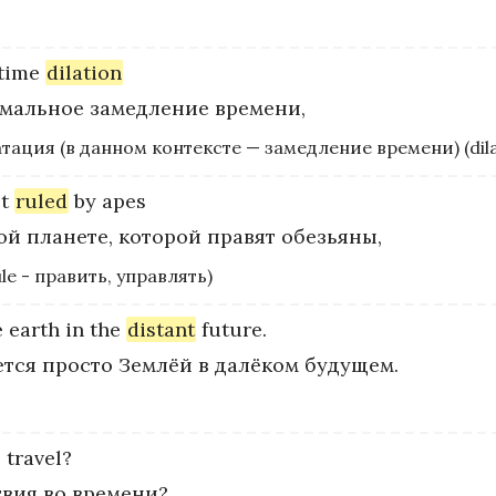
time
dilation
мальное замедление времени,
ация (в данном контексте — замедление времени) (dil
t
ruled
by
apes
ой планете, которой правят обезьяны,
e - править, управлять)
e
earth
in
the
distant
future.
ется просто Землёй в далёком будущем.
e
travel?
твия во времени?