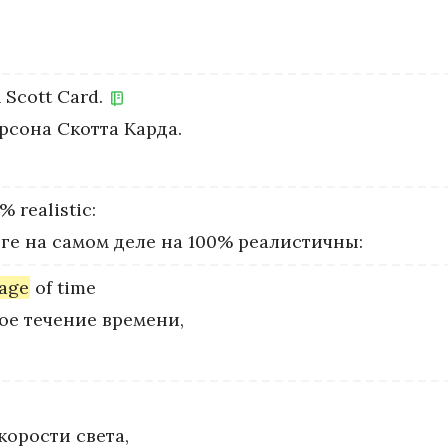
n
Scott
Card.
рсона Скотта Карда.
0%
realistic:
ге на самом деле на 100% реалистичны:
age
of
time
е течение времени,
корости света,