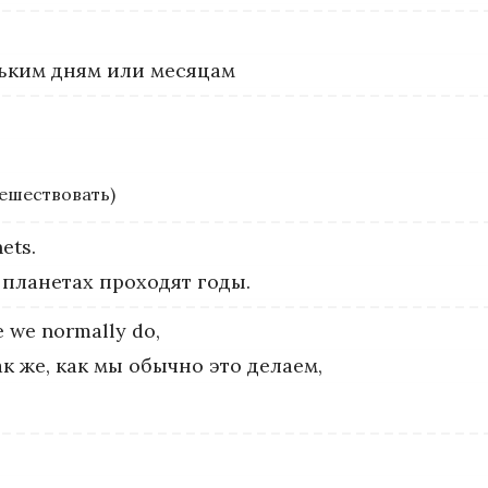
льким дням или месяцам
тешествовать)
ets.
 планетах проходят годы.
e
we
normally
do,
к же, как мы обычно это делаем,