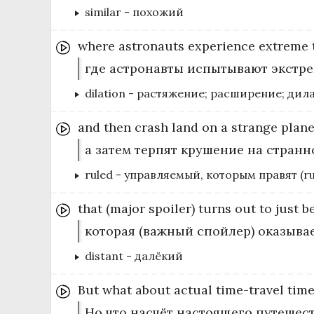
similar
-
похожий
where
astronauts
experience
extreme
где астронавты испытывают экстре
dilation
-
растяжение; расширение; дилат
and
then
crash
land
on
a
strange
plane
а затем терпят крушение на странн
ruled
-
управляемый, которым правят (rul
that
(major
spoiler)
turns
out
to
just
b
которая (важный спойлер) оказыва
distant
-
далёкий
But
what
about
actual
time-travel
tim
Но что насчёт настоящего путешес