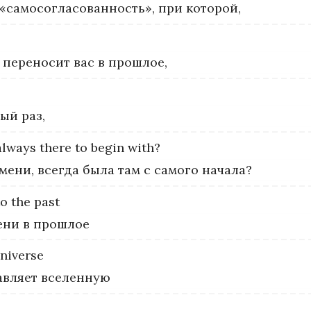
а «самосогласованность», при которой,
 переносит вас в прошлое,
ый раз,
always
there
to
begin
with?
мени, всегда была там с самого начала?
to
the
past
ени в прошлое
niverse
тавляет вселенную