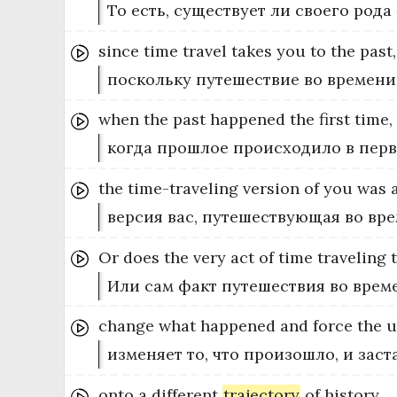
То есть, существует ли своего род
since
time
travel
takes
you
to
the
past,
поскольку путешествие во времени
when
the
past
happened
the
first
time,
когда прошлое происходило в перв
the
time-traveling
version
of
you
was
версия вас, путешествующая во вре
Or
does
the
very
act
of
time
traveling
Или сам факт путешествия во врем
change
what
happened
and
force
the
u
изменяет то, что произошло, и зас
onto
a
different
trajectory
of
history