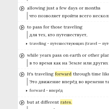
allowing
just
a
few
days
or
months
что позволяет пройти всего неско
to
pass
for
those
traveling
для тех, кто путешествует,
traveling
-
путешествующих (travel — пу
while
years
pass
on
earth
or
other
plan
в то время как на Земле или других
It's
traveling
forward
through
time
lik
Это движение вперёд во времени та
forward
-
вперёд
but
at
different
rates.