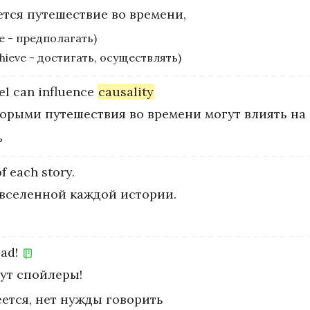
тся путешествие во времени,
 - предполагать)
hieve - достигать, осуществлять)
el
can
influence
causality
оторыми путешествия во времени могут влиять на
ь
of
each
story.
 вселенной каждой истории.
ad!
ут спойлеры!
еется, нет нужды говорить