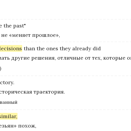
e
the
past"
 не «меняет прошлое»,
decisions
than
the
ones
they
already
did
ать другие решения, отличные от тех, которые о
)
ectory.
сторическая траектория.
ованный
similar,
зьян» похож,