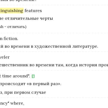
tinguishing
features
шие отличительные черты
sh - отличать)
in
fiction.
 во времени в художественной литературе.
veler
ешественник во времени там, когда история прои
t
time
around".
 происходит «в первый раз».
аз, при первом случае
ency"
where,