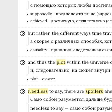
с помощью которых якобы достигае
supposedly
-
предположительно (suppose
achieved
-
достигнуто, осуществлено (ac
but
rather,
the
different
ways
time
trav
а скорее о различных способах, к
causality
-
причинно-следственная связ
and
thus
the
plot
within
the
universe
и, следовательно, на сюжет внутри
plot
-
сюжет
Needless
to
say,
there
are
spoilers
ahe
Само собой разумеется, дальше буд
needless to say — само собой разум