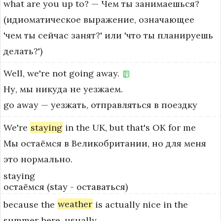
what are you up to? — Чем ты занимаешься? 
(идиоматическое выражение, означающее 
'чем ты сейчас занят?' или 'что ты планируешь 
делать?')
Well,
we're
not
going
away.
Ну, мы никуда не уезжаем.
go away — уезжать, отправляться в поездку
We're
staying
in
the
UK,
but
that's
OK
for
me
Мы остаёмся в Великобритании, но для меня
это нормально.
staying
остаёмся (stay - оставаться)
because
the
weather
is
actually
nice
in
the
summer
here,
usually.