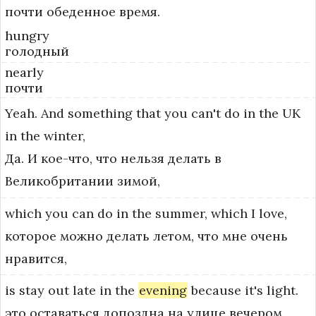
почти обеденное время.
hungry
голодный
nearly
почти
Yeah.
And
something
that
you
can't
do
in
the
UK
in
the
winter,
Да. И кое-что, что нельзя делать в
Великобритании зимой,
which
you
can
do
in
the
summer,
which
I
love,
которое можно делать летом, что мне очень
нравится,
is
stay
out
late
in
the
evening
because
it's
light.
это оставаться допоздна на улице вечером,