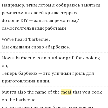
Например, этим летом я собираюсь заняться
ремонтом на своей крыше-террасе.
do some DIY — заняться ремонтом/
самостоятельными работами
We've
heard
'barbecue'.
Мы слышали слово «барбекю».
Now
a
barbecue
is
an
outdoor
grill
for
cooking
on,
Теперь барбекю — это уличный гриль для
приготовления пищи.
but
it's
also
the
name
of
the
meal
that
you
cook
on
the
barbecue,
но это также название блюда, которое вы