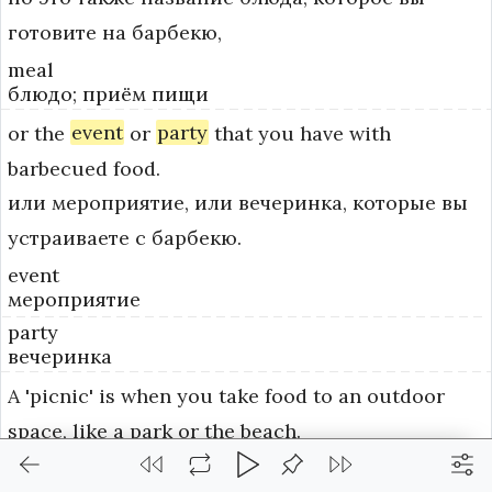
готовите на барбекю,
meal
блюдо; приём пищи
or
the
event
or
party
that
you
have
with
barbecued
food.
или мероприятие, или вечеринка, которые вы
устраиваете с барбекю.
event
мероприятие
party
вечеринка
A
'picnic'
is
when
you
take
food
to
an
outdoor
space,
like
a
park
or
the
beach.
«Пикник» — это когда вы берёте еду на улицу,