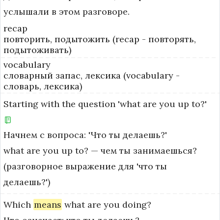
услышали в этом разговоре.
recap
повторить, подытожить (recap - повторять,
подытоживать)
vocabulary
словарный запас, лексика (vocabulary -
словарь, лексика)
Starting
with
the
question
'what
are
you
up
to?'
Начнем с вопроса: 'Что ты делаешь?'
what are you up to? — чем ты занимаешься? 
(разговорное выражение для 'что ты 
делаешь?')
Which
means
what
are
you
doing?