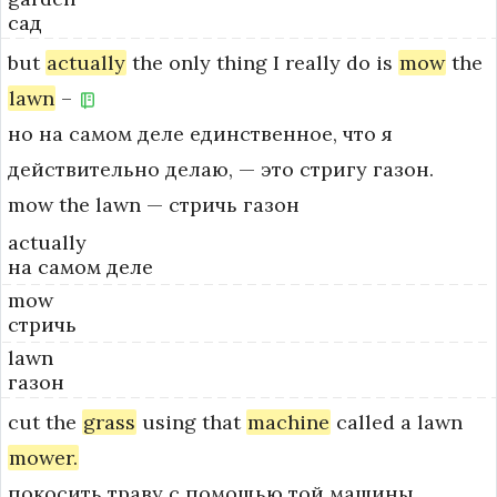
сад
but
actually
the
only
thing
I
really
do
is
mow
the
lawn
–
но на самом деле единственное, что я
действительно делаю, — это стригу газон.
mow the lawn — стричь газон
actually
на самом деле
mow
стричь
lawn
газон
cut
the
grass
using
that
machine
called
a
lawn
mower.
покосить траву с помощью той машины,