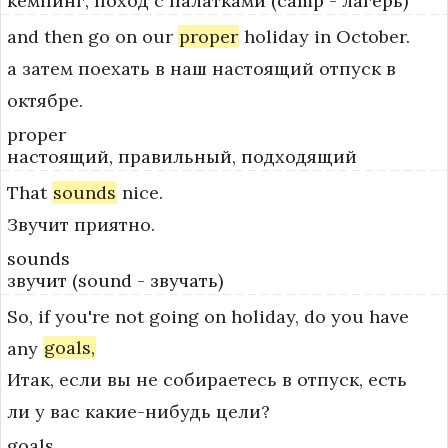
кемпинг, поход с палатками (camp - лагерь)
and
then
go
on
our
proper
holiday
in
October.
а затем поехать в наш настоящий отпуск в
октябре.
proper
настоящий, правильный, подходящий
That
sounds
nice.
Звучит приятно.
sounds
звучит (sound - звучать)
So,
if
you're
not
going
on
holiday,
do
you
have
any
goals,
Итак, если вы не собираетесь в отпуск, есть
ли у вас какие-нибудь цели?
goals