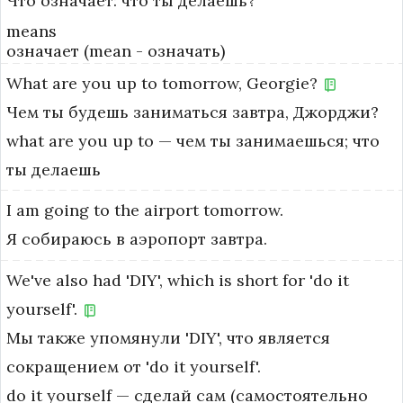
Что означает: что ты делаешь?
means
означает (mean - означать)
What
are
you
up
to
tomorrow,
Georgie?
Чем ты будешь заниматься завтра, Джорджи?
what are you up to — чем ты занимаешься; что 
ты делаешь
I
am
going
to
the
airport
tomorrow.
Я собираюсь в аэропорт завтра.
We've
also
had
'DIY',
which
is
short
for
'do
it
yourself'.
Мы также упомянули 'DIY', что является
сокращением от 'do it yourself'.
do it yourself — сделай сам (самостоятельно 