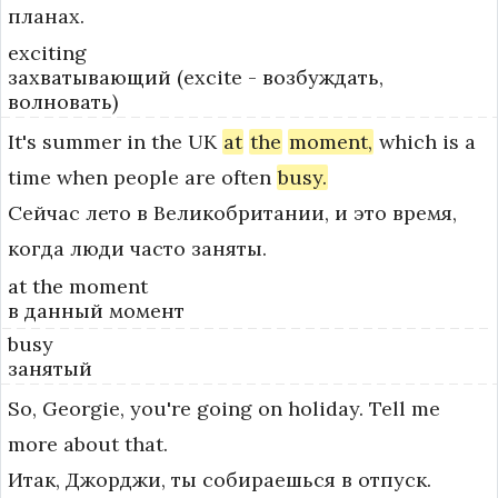
планах.
exciting
захватывающий (excite - возбуждать,
волновать)
It's
summer
in
the
UK
at
the
moment,
which
is
a
time
when
people
are
often
busy.
Сейчас лето в Великобритании, и это время,
когда люди часто заняты.
at the moment
в данный момент
busy
занятый
So,
Georgie,
you're
going
on
holiday.
Tell
me
more
about
that.
Итак, Джорджи, ты собираешься в отпуск.