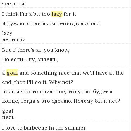
честный
I
think
I'm
a
bit
too
lazy
for
it.
Я думаю, я слишком ленив для этого.
lazy
ленивый
But
if
there's
a...
you
know,
Но если... ну, знаешь,
a
goal
and
something
nice
that
we'll
have
at
the
end,
then
I'll
do
it.
Why
not?
цель и что-то приятное, что у нас будет в
конце, тогда я это сделаю. Почему бы и нет?
goal
цель
I
love
to
barbecue
in
the
summer.