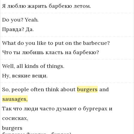
Я люблю жарить барбекю летом.
Do
you?
Yeah.
Правда? Да.
What
do
you
like
to
put
on
the
barbecue?
Что ты любишь класть на барбекю?
Well,
all
kinds
of
things.
Ну, всякие вещи.
So,
people
often
think
about
burgers
and
sausages,
Так что люди часто думают о бургерах и
сосисках,
burgers