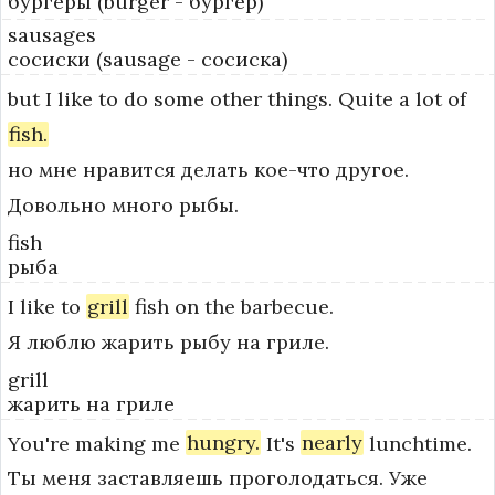
бургеры (burger - бургер)
sausages
сосиски (sausage - сосиска)
but
I
like
to
do
some
other
things.
Quite
a
lot
of
fish.
но мне нравится делать кое-что другое.
Довольно много рыбы.
fish
рыба
I
like
to
grill
fish
on
the
barbecue.
Я люблю жарить рыбу на гриле.
grill
жарить на гриле
You're
making
me
hungry.
It's
nearly
lunchtime.
Ты меня заставляешь проголодаться. Уже