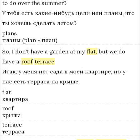
to
do
over
the
summer?
У тебя есть какие-нибудь цели или планы, что
ты хочешь сделать летом?
plans
планы (plan - план)
So,
I
don't
have
a
garden
at
my
flat,
but
we
do
have
a
roof
terrace
Итак, у меня нет сада в моей квартире, но у
нас есть терраса на крыше.
flat
квартира
roof
крыша
terrace
терраса