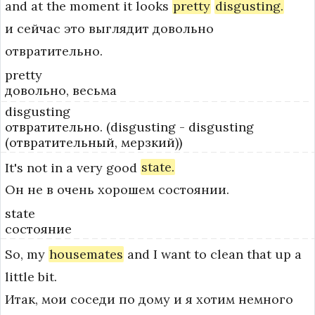
and
at
the
moment
it
looks
pretty
disgusting.
и сейчас это выглядит довольно
отвратительно.
pretty
довольно, весьма
disgusting
отвратительно. (disgusting - disgusting
(отвратительный, мерзкий))
It's
not
in
a
very
good
state.
Он не в очень хорошем состоянии.
state
состояние
So,
my
housemates
and
I
want
to
clean
that
up
a
little
bit.
Итак, мои соседи по дому и я хотим немного