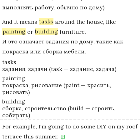
выполнять работу, обычно по дому)
And
it
means
tasks
around
the
house,
like
painting
or
building
furniture.
И это означает задания по дому, такие как
покраска или сборка мебели.
tasks
задания, задачи (task — задание, задача)
painting
покраска, рисование (paint — красить,
рисовать)
building
сборка, строительство (build — строить,
собирать)
For
example,
I'm
going
to
do
some
DIY
on
my
roof
terrace
this
summer.