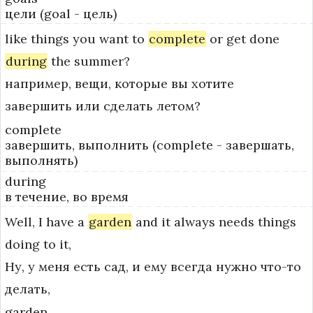
цели (goal - цель)
like
things
you
want
to
complete
or
get
done
during
the
summer?
например, вещи, которые вы хотите
завершить или сделать летом?
complete
завершить, выполнить (complete - завершать,
выполнять)
during
в течение, во время
Well,
I
have
a
garden
and
it
always
needs
things
doing
to
it,
Ну, у меня есть сад, и ему всегда нужно что-то
делать,
garden