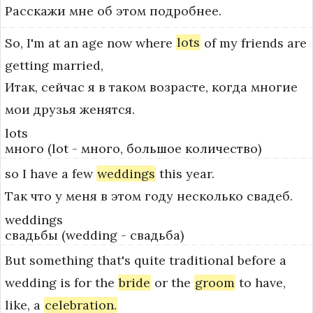
Расскажи мне об этом подробнее.
So,
I'm
at
an
age
now
where
lots
of
my
friends
are
getting
married,
Итак, сейчас я в таком возрасте, когда многие
мои друзья женятся.
lots
много (lot - много, большое количество)
so
I
have
a
few
weddings
this
year.
Так что у меня в этом году несколько свадеб.
weddings
свадьбы (wedding - свадьба)
But
something
that's
quite
traditional
before
a
wedding
is
for
the
bride
or
the
groom
to
have,
like,
a
celebration.