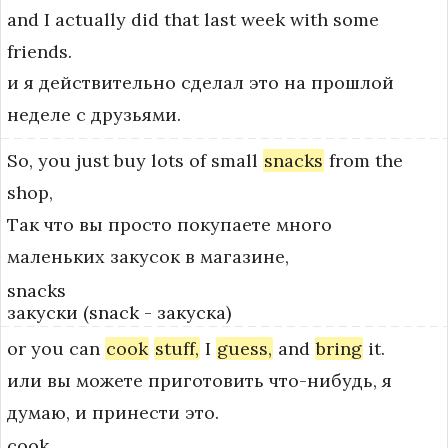
and
I
actually
did
that
last
week
with
some
friends.
и я действительно сделал это на прошлой
неделе с друзьями.
So,
you
just
buy
lots
of
small
snacks
from
the
shop,
Так что вы просто покупаете много
маленьких закусок в магазине,
snacks
закуски (snack - закуска)
or
you
can
cook
stuff,
I
guess,
and
bring
it.
или вы можете приготовить что-нибудь, я
думаю, и принести это.
cook