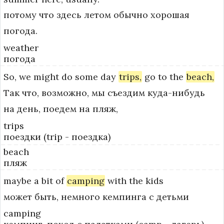
потому что здесь летом обычно хорошая
погода.
weather
погода
So,
we
might
do
some
day
trips,
go
to
the
beach,
Так что, возможно, мы съездим куда-нибудь
на день, поедем на пляж,
trips
поездки (trip - поездка)
beach
пляж
maybe
a
bit
of
camping
with
the
kids
может быть, немного кемпинга с детьми
camping