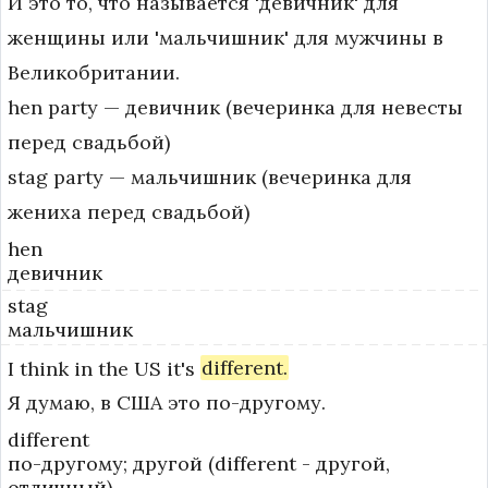
И это то, что называется 'девичник' для
женщины или 'мальчишник' для мужчины в
Великобритании.
hen party — девичник (вечеринка для невесты 
перед свадьбой)

stag party — мальчишник (вечеринка для 
жениха перед свадьбой)
hen
девичник
stag
мальчишник
I
think
in
the
US
it's
different.
Я думаю, в США это по-другому.
different
по-другому; другой (different - другой,
отличный)