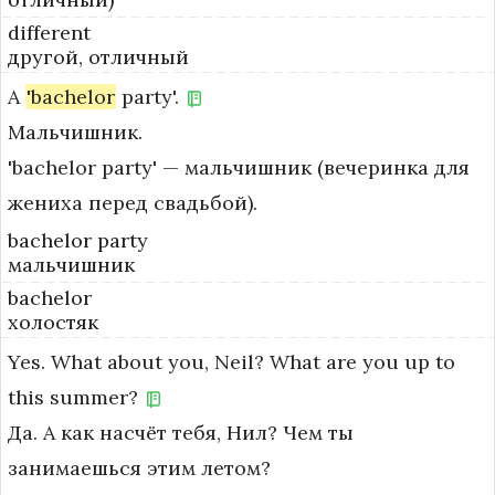
different
другой, отличный
A
'bachelor
party'.
Мальчишник.
'bachelor party' — мальчишник (вечеринка для 
жениха перед свадьбой).
bachelor party
мальчишник
bachelor
холостяк
Yes.
What
about
you,
Neil?
What
are
you
up
to
this
summer?
Да. А как насчёт тебя, Нил? Чем ты
занимаешься этим летом?