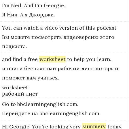
I'm
Neil.
And
I'm
Georgie.
Я Нил. А я Джорджи.
You
can
watch
a
video
version
of
this
podcast
Вы можете посмотреть видеоверсию этого
подкаста.
and
find
a
free
worksheet
to
help
you
learn.
и найти бесплатный рабочий лист, который
поможет вам учиться.
worksheet
рабочий лист
Go
to
bbclearningenglish.com.
Перейдите на bbclearningenglish.com.
Hi
Georgie.
You're
looking
very
summery
today.