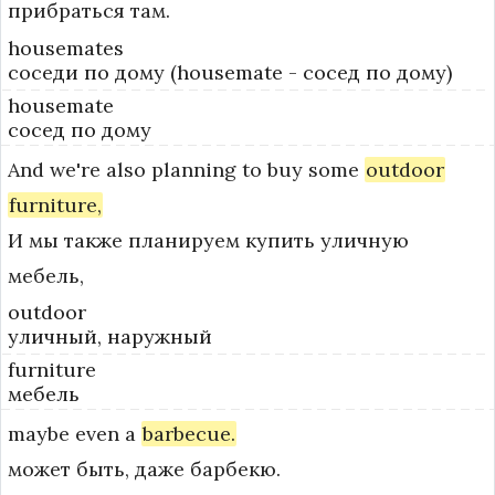
прибраться там.
housemates
соседи по дому (housemate - сосед по дому)
housemate
сосед по дому
And
we're
also
planning
to
buy
some
outdoor
furniture,
И мы также планируем купить уличную
мебель,
outdoor
уличный, наружный
furniture
мебель
maybe
even
a
barbecue.
может быть, даже барбекю.