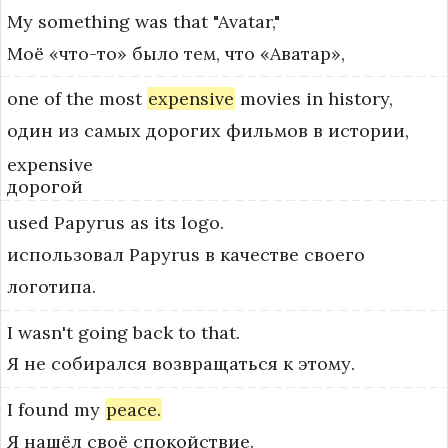
My
something
was
that
"Avatar,"
Моё «что-то» было тем, что «Аватар»,
one
of
the
most
expensive
movies
in
history,
один из самых дорогих фильмов в истории,
expensive
дорогой
used
Papyrus
as
its
logo.
использовал Papyrus в качестве своего
логотипа.
I
wasn't
going
back
to
that.
Я не собирался возвращаться к этому.
I
found
my
peace.
Я нашёл своё спокойствие.