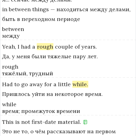
in between things — находиться между делами, 
быть в переходном периоде
between
между
Yeah,
I
had
a
rough
couple
of
years.
Да, у меня были тяжелые пару лет.
rough
тяжёлый, трудный
Had
to
go
away
for
a
little
while.
Пришлось уйти на некоторое время.
while
время; промежуток времени
This
is
not
first-date
material.
Это не то, о чём рассказывают на первом