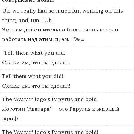
Uh,
we
really
had
so
much
fun
working
on
this
thing,
and,
um...
Uh...
Эм, нам действительно было очень весело
работать над этим, и, эм... Эм...
-Tell
them
what
you
did.
Скажи им, что ты сделал.
Tell
them
what
you
did!
Скажи им, что ты сделал!
The
"Avatar"
logo's
Papyrus
and
bold
Логотип "Аватара" — это Papyrus и жирный
шрифт.
The
"Avatar"
logo's
Papyrus
and
bold!