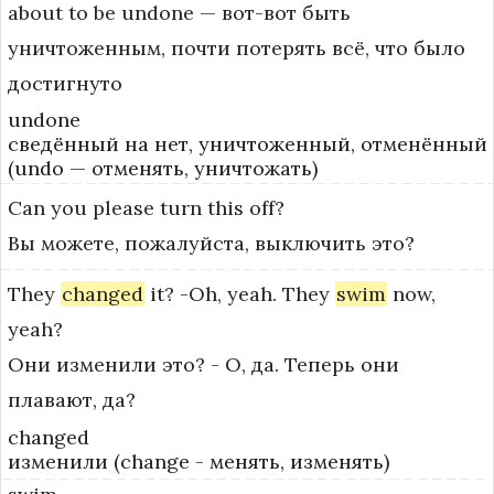
about to be undone — вот-вот быть 
уничтоженным, почти потерять всё, что было 
достигнуто
undone
сведённый на нет, уничтоженный, отменённый
(undo — отменять, уничтожать)
Can
you
please
turn
this
off?
Вы можете, пожалуйста, выключить это?
They
changed
it?
-Oh,
yeah.
They
swim
now,
yeah?
Они изменили это? - О, да. Теперь они
плавают, да?
changed
изменили (change - менять, изменять)