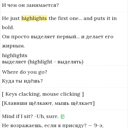
И чем он занимается?
He
just
highlights
the
first
one...
and
puts
it
in
bold.
Он просто выделяет первый... и делает его
жирным.
highlights
выделяет (highlight - выделять)
Where
do
you
go?
Куда ты идёшь?
[
Keys
clacking,
mouse
clicking
]
[Клавиши щёлкают, мышь щёлкает]
Mind
if
I
sit?
-Uh,
sure.
Не возражаешь, если я присяду? — Э-э,