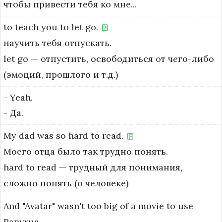
чтобы привести тебя ко мне...
to
teach
you
to
let
go.
научить тебя отпускать.
let go — отпустить, освободиться от чего-либо 
(эмоций, прошлого и т.д.)
-
Yeah.
- Да.
My
dad
was
so
hard
to
read.
Моего отца было так трудно понять.
hard to read — трудный для понимания, 
сложно понять (о человеке)
And
"Avatar"
wasn't
too
big
of
a
movie
to
use
Papyrus.