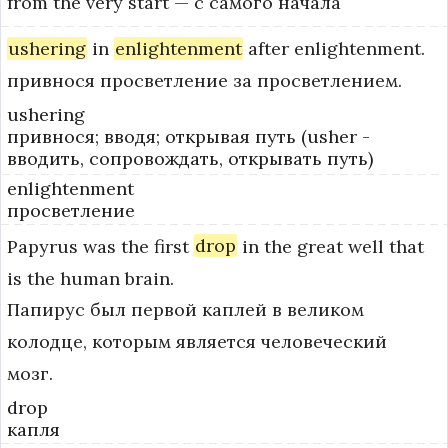
from the very start — с самого начала
ushering
in
enlightenment
after
enlightenment.
привнося просветление за просветлением.
ushering
привнося; вводя; открывая путь (usher -
вводить, сопровождать, открывать путь)
enlightenment
просветление
Papyrus
was
the
first
drop
in
the
great
well
that
is
the
human
brain.
Папирус был первой каплей в великом
колодце, которым является человеческий
мозг.
drop
капля