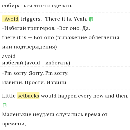
собираться что-то сделать
-Avoid
triggers.
-There
it
is.
Yeah.
-Избегай триггеров. -Вот оно. Да.
there it is — Вот оно (выражение облегчения 
или подтверждения)
avoid
избегай (avoid - избегать)
-I'm
sorry.
Sorry.
I'm
sorry.
Извини. Прости. Извини.
Little
setbacks
would
happen
every
now
and
then,
Маленькие неудачи случались время от
времени,