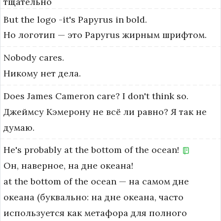
тщательно
But
the
logo
-it's
Papyrus
in
bold.
Но логотип — это Papyrus жирным шрифтом.
Nobody
cares.
Никому нет дела.
Does
James
Cameron
care?
I
don't
think
so.
Джеймсу Кэмерону не всё ли равно? Я так не
думаю.
He's
probably
at
the
bottom
of
the
ocean!
Он, наверное, на дне океана!
at the bottom of the ocean — на самом дне 
океана (буквально: на дне океана, часто 
используется как метафора для полного 