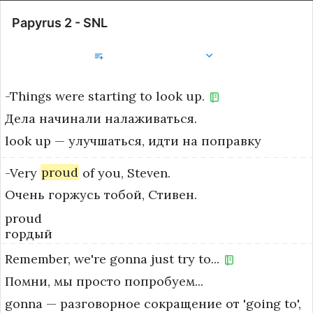
Papyrus 2 - SNL
Добавить в библиотеку
-Things
were
starting
to
look
up.
Дела начинали налаживаться.
look up — улучшаться, идти на поправку
-Very
proud
of
you,
Steven.
Очень горжусь тобой, Стивен.
proud
гордый
Remember,
we're
gonna
just
try
to...
Помни, мы просто попробуем...
gonna — разговорное сокращение от 'going to', 