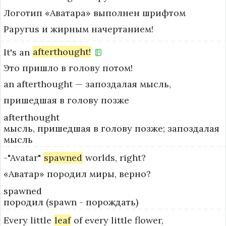
Логотип «Аватара» выполнен шрифтом
Papyrus и жирным начертанием!
It's
an
afterthought!
Это пришло в голову потом!
an afterthought — запоздалая мысль, 
пришедшая в голову позже
afterthought
мысль, пришедшая в голову позже; запоздалая
мысль
-"Avatar"
spawned
worlds,
right?
«Аватар» породил миры, верно?
spawned
породил (spawn - порождать)
Every
little
leaf
of
every
little
flower,