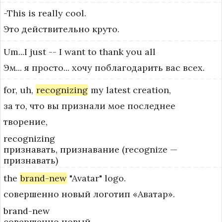
-This
is
really
cool.
Это действительно круто.
Um...I
just
--
I
want
to
thank
you
all
Эм... я просто... хочу поблагодарить вас всех.
for,
uh,
recognizing
my
latest
creation,
за то, что вы признали мое последнее
творение,
recognizing
признавать, признавание (recognize —
признавать)
the
brand-new
"Avatar"
logo.
совершенно новый логотип «Аватар».
brand-new
совершенно новый