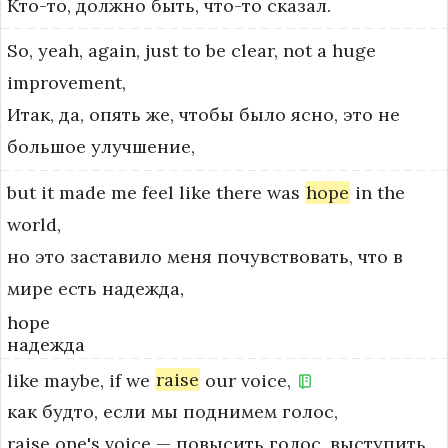
Кто-то, должно быть, что-то сказал.
So,
yeah,
again,
just
to
be
clear,
not
a
huge
improvement,
Итак, да, опять же, чтобы было ясно, это не
большое улучшение,
but
it
made
me
feel
like
there
was
hope
in
the
world,
но это заставило меня почувствовать, что в
мире есть надежда,
hope
надежда
like
maybe,
if
we
raise
our
voice,
как будто, если мы поднимем голос,
raise one's voice — повысить голос, выступить 