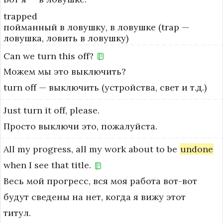
trapped
пойманный в ловушку, в ловушке (trap —
ловушка, ловить в ловушку)
Can
we
turn
this
off?
Можем мы это выключить?
turn off — выключить (устройства, свет и т.д.)
Just
turn
it
off,
please.
Просто выключи это, пожалуйста.
All
my
progress,
all
my
work
about
to
be
undone
when
I
see
that
title.
Весь мой прогресс, вся моя работа вот-вот
будут сведены на нет, когда я вижу этот
титул.