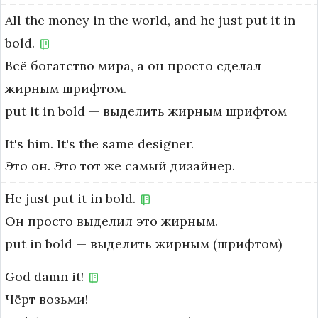
All
the
money
in
the
world,
and
he
just
put
it
in
bold.
Всё богатство мира, а он просто сделал
жирным шрифтом.
put it in bold — выделить жирным шрифтом
It's
him.
It's
the
same
designer.
Это он. Это тот же самый дизайнер.
He
just
put
it
in
bold.
Он просто выделил это жирным.
put in bold — выделить жирным (шрифтом)
God
damn
it!
Чёрт возьми!