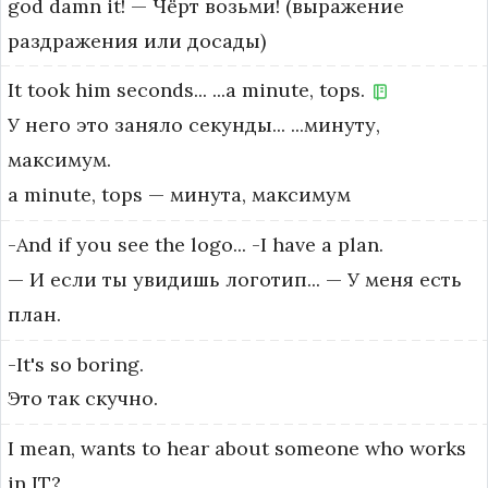
god damn it! — Чёрт возьми! (выражение 
раздражения или досады)
It
took
him
seconds...
...a
minute,
tops.
У него это заняло секунды... ...минуту,
максимум.
a minute, tops — минута, максимум
-And
if
you
see
the
logo...
-I
have
a
plan.
— И если ты увидишь логотип... — У меня есть
план.
-It's
so
boring.
Это так скучно.
I
mean,
wants
to
hear
about
someone
who
works
in
IT?