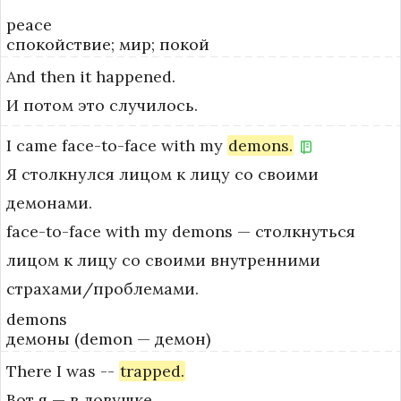
peace
спокойствие; мир; покой
And
then
it
happened.
И потом это случилось.
I
came
face-to-face
with
my
demons.
Я столкнулся лицом к лицу со своими
демонами.
face-to-face with my demons — столкнуться 
лицом к лицу со своими внутренними 
страхами/проблемами.
demons
демоны (demon — демон)
There
I
was
--
trapped.
Вот я — в ловушке.