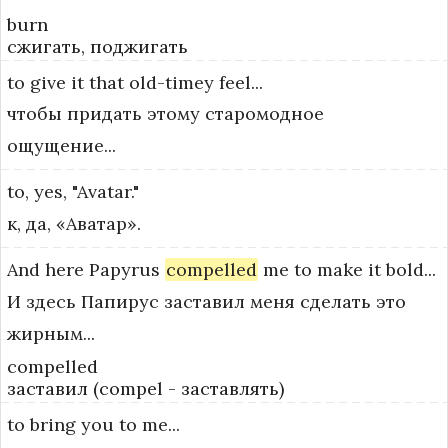
burn
сжигать, поджигать
to
give
it
that
old-timey
feel...
чтобы придать этому старомодное
ощущение...
to,
yes,
"Avatar."
к, да, «Аватар».
And
here
Papyrus
compelled
me
to
make
it
bold...
И здесь Папирус заставил меня сделать это
жирным...
compelled
заставил (compel - заставлять)
to
bring
you
to
me...