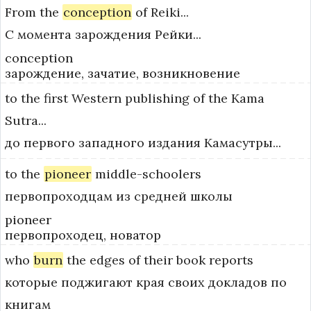
From
the
conception
of
Reiki...
С момента зарождения Рейки...
conception
зарождение, зачатие, возникновение
to
the
first
Western
publishing
of
the
Kama
Sutra...
до первого западного издания Камасутры...
to
the
pioneer
middle-schoolers
первопроходцам из средней школы
pioneer
первопроходец, новатор
who
burn
the
edges
of
their
book
reports
которые поджигают края своих докладов по
книгам