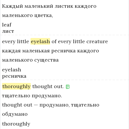
Каждый маленький листик каждого
маленького цветка,
leaf
лист
every
little
eyelash
of
every
little
creature
каждая маленькая ресничка каждого
маленького существа
eyelash
ресничка
thoroughly
thought
out.
тщательно продумано.
thought out — продумано, тщательно 
обдумано
thoroughly