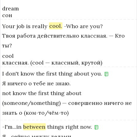
dream
сон
Your
job
is
really
cool.
-Who
are
you?
Твоя работа действительно классная. — Кто
ты?
cool
классная. (cool — классный, крутой)
I
don't
know
the
first
thing
about
you.
Я ничего о тебе не знаю.
not know the first thing about 
(someone/something) — совершенно ничего не 
знать о (ком-то/чём-то)
-I'm...in
between
things
right
now.
Я... сейчас между делами.