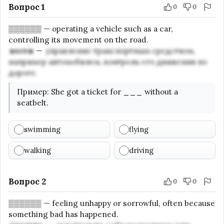
Вопрос 1
0
0
▒▒▒▒▒▒
—
operating a vehicle such as a car,
controlling its movement on the road.
вести
—
управление транспортным средством,
например автомобилем, контроль его движения по
дороге.
Пример
:
She got a ticket for
___
without a
seatbelt.
swimming
flying
walking
driving
Вопрос 2
0
0
▒▒▒▒▒▒
—
feeling unhappy or sorrowful, often because
something bad has happened.