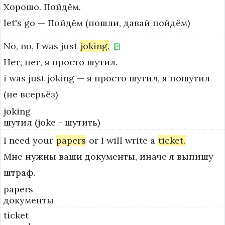
Хорошо. Пойдём.
let's go — Пойдём (пошли, давай пойдём)
No,
no,
I
was
just
joking.
Нет, нет, я просто шутил.
i was just joking — я просто шутил, я пошутил 
(не всерьёз)
joking
шутил (joke - шутить)
I
need
your
papers
or
I
will
write
a
ticket.
Мне нужны ваши документы, иначе я выпишу
штраф.
papers
документы
ticket