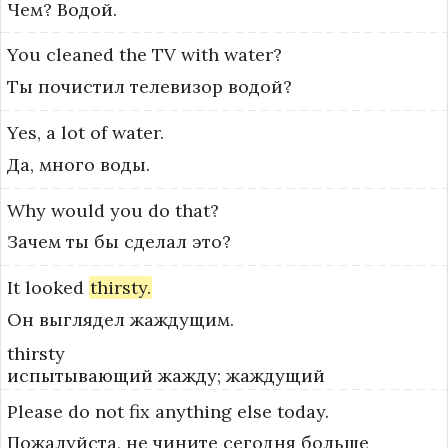
Чем? Водой.
You
cleaned
the
TV
with
water?
Ты почистил телевизор водой?
Yes,
a
lot
of
water.
Да, много воды.
Why
would
you
do
that?
Зачем ты бы сделал это?
It
looked
thirsty.
Он выглядел жаждущим.
thirsty
испытывающий жажду; жаждущий
Please
do
not
fix
anything
else
today.
Пожалуйста, не чините сегодня больше