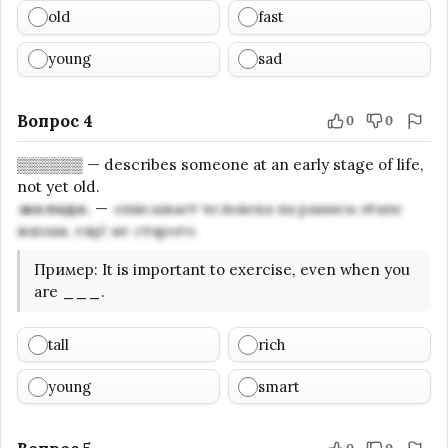
old
fast
young
sad
Вопрос 4
0
0
▒▒▒▒▒▒
—
describes someone at an early stage of life,
not yet old.
молодо.
—
описывает человека на раннем этапе
жизни, ещё не старого.
Пример
:
It is important to exercise, even when you
are
___
.
tall
rich
young
smart