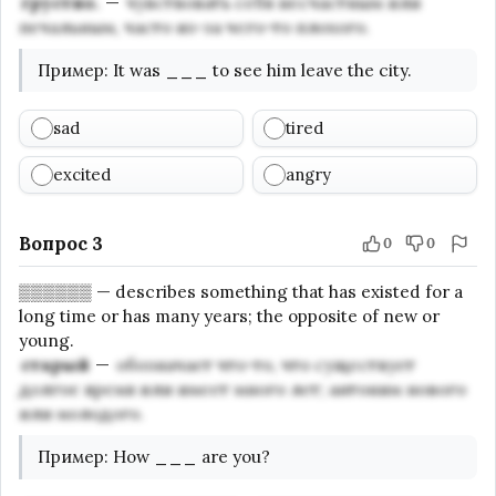
грустно.
—
чувствовать себя несчастным или
печальным, часто из-за чего-то плохого.
Пример
:
It was
___
to see him leave the city.
sad
tired
excited
angry
Вопрос 3
0
0
▒▒▒▒▒▒
—
describes something that has existed for a
long time or has many years; the opposite of new or
young.
старый
—
обозначает что-то, что существует
долгое время или имеет много лет; антоним нового
или молодого.
Пример
:
How
___
are you?