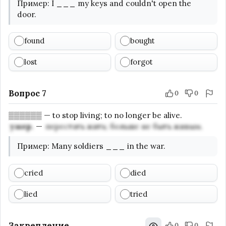
Пример
:
I
___
my keys and couldn't open the
door.
found
bought
lost
forgot
Вопрос 7
0
0
▒▒▒▒▒▒
—
to stop living; to no longer be alive.
умер.
—
перестать жить; больше не быть живым.
Пример
:
Many soldiers
___
in the war.
cried
died
lied
tried
Закрепление
0
0