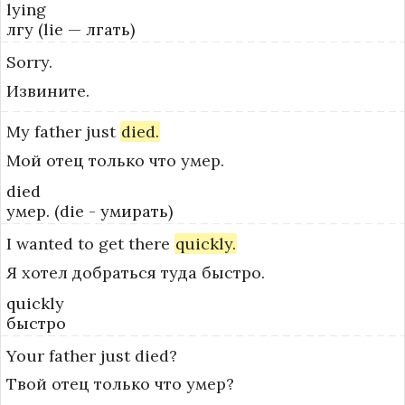
lying
лгу (lie — лгать)
Sorry.
Извините.
My
father
just
died.
Мой отец только что умер.
died
умер. (die - умирать)
I
wanted
to
get
there
quickly.
Я хотел добраться туда быстро.
quickly
быстро
Your
father
just
died?
Твой отец только что умер?