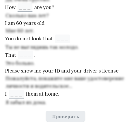
How
___
are you?
Сколько вам лет?
I am 60 years old.
Мне 60 лет.
You do not look that
___
.
Ты не выглядишь так молодо.
That
___
.
Это больно.
Please show me your ID and your driver's license.
Пожалуйста, покажите мне ваше удостоверение
личности и водительское...
I
___
them at home.
Я забыл их дома.
Проверить