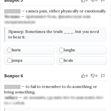
Вопрос 5
0
0
▒▒▒▒▒▒
—
causes pain, either physically or emotionally.
больно
—
причиняет боль, физическую или
эмоциональную.
Пример
:
Sometimes the truth
___
, but you need
to hear it.
hurts
laughs
jumps
heals
Вопрос 6
0
0
▒▒▒▒▒▒
—
to fail to remember to do something or
bring something.
забыл
—
не помнить сделать что-то или взять что-
то с собой.