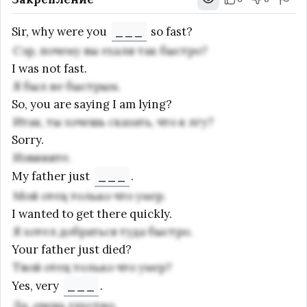
Sir, why were you
___
so fast?
Сэр, почему вы ехали так быстро?
I was not fast.
Я был не быстрым.
So, you are saying I am lying?
Итак, ты хочешь сказать, что я лгу?
Sorry.
Извините.
My father just
___
.
Мой отец только что умер.
I wanted to get there quickly.
Я хотел добраться туда быстро.
Your father just died?
Твой отец только что умер?
Yes, very
___
.
Да, очень грустно.