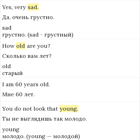
Yes,
very
sad.
Да, очень грустно.
sad
грустно. (sad - грустный)
How
old
are
you?
Сколько вам лет?
old
старый
I
am
60
years
old.
Мне 60 лет.
You
do
not
look
that
young.
Ты не выглядишь так молодо.
young
молодо. (young — молодой)