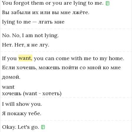
You
forgot
them
or
you
are
lying
to
me.
Вы забыли их или вы мне лжёте.
lying to me — лгать мне
No.
No,
I
am
not
lying.
Нет. Нет, я не лгу.
If
you
want,
you
can
come
with
me
to
my
home.
Если хочешь, можешь пойти со мной ко мне
домой.
want
хочешь (want - хотеть)
I
will
show
you.
Я покажу тебе.
Okay.
Let's
go.