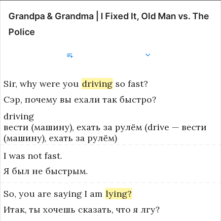
Grandpa & Grandma | I Fixed It, Old Man vs. The
Police
Добавить в библиотеку
Sir,
why
were
you
driving
so
fast?
Сэр, почему вы ехали так быстро?
driving
вести (машину), ехать за рулём (drive — вести
(машину), ехать за рулём)
I
was
not
fast.
Я был не быстрым.
So,
you
are
saying
I
am
lying?
Итак, ты хочешь сказать, что я лгу?