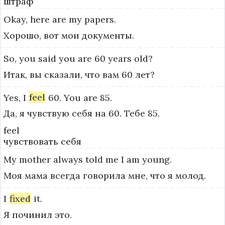
штраф
Okay,
here
are
my
papers.
Хорошо, вот мои документы.
So,
you
said
you
are
60
years
old?
Итак, вы сказали, что вам 60 лет?
Yes,
I
feel
60.
You
are
85.
Да, я чувствую себя на 60. Тебе 85.
feel
чувствовать себя
My
mother
always
told
me
I
am
young.
Моя мама всегда говорила мне, что я молод.
I
fixed
it.
Я починил это.