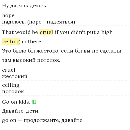
Ну да, я надеюсь.
hope
надеюсь. (hope - надеяться)
That
would
be
cruel
if
you
didn't
put
a
high
ceiling
in
there.
Это было бы жестоко, если бы вы не сделали
там высокий потолок.
cruel
жестокий
ceiling
потолок
Go
on
kids.
Давайте, дети.
go on — продолжайте, давайте