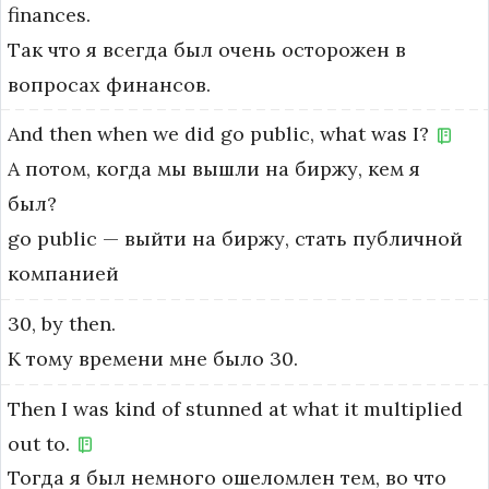
finances.
Так что я всегда был очень осторожен в
вопросах финансов.
And
then
when
we
did
go
public,
what
was
I?
А потом, когда мы вышли на биржу, кем я
был?
go public — выйти на биржу, стать публичной 
компанией
30,
by
then.
К тому времени мне было 30.
Then
I
was
kind
of
stunned
at
what
it
multiplied
out
to.
Тогда я был немного ошеломлен тем, во что