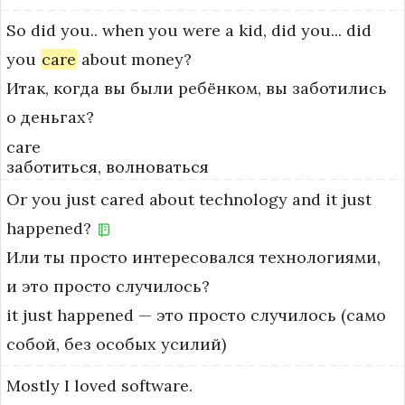
So
did
you..
when
you
were
a
kid,
did
you...
did
you
care
about
money?
Итак, когда вы были ребёнком, вы заботились
о деньгах?
care
заботиться, волноваться
Or
you
just
cared
about
technology
and
it
just
happened?
Или ты просто интересовался технологиями,
и это просто случилось?
it just happened — это просто случилось (само 
собой, без особых усилий)
Mostly
I
loved
software.