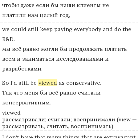
чтобы даже если бы наши клиенты не
платили нам целый год,
we
could
still
keep
paying
everybody
and
do
the
R&D.
мы всё равно могли бы продолжать платить
всем и заниматься исследованиями и
разработками.
So
I'd
still
be
viewed
as
conservative.
Так что меня бы всё равно считали
консервативным.
viewed
рассматривали; считали; воспринимали (view —
рассматривать, считать, воспринимать)
I
don't
have
that
many
things
that
are
extravagant