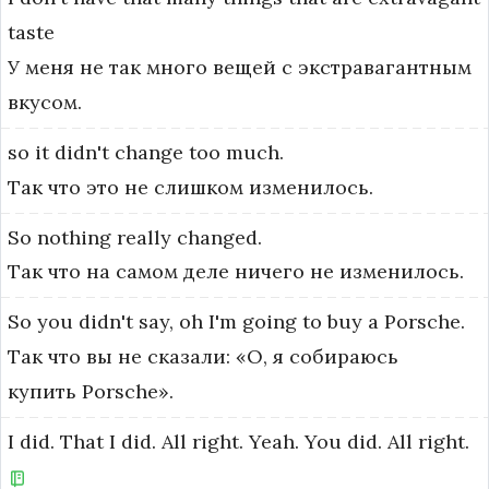
taste
У меня не так много вещей с экстравагантным
вкусом.
so
it
didn't
change
too
much.
Так что это не слишком изменилось.
So
nothing
really
changed.
Так что на самом деле ничего не изменилось.
So
you
didn't
say,
oh
I'm
going
to
buy
a
Porsche.
Так что вы не сказали: «О, я собираюсь
купить Porsche».
I
did.
That
I
did.
All
right.
Yeah.
You
did.
All
right.