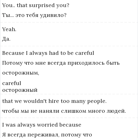
You..
that
surprised
you?
Ты... это тебя удивило?
Yeah.
Да.
Because
I
always
had
to
be
careful
Потому что мне всегда приходилось быть
осторожным,
careful
осторожный
that
we
wouldn't
hire
too
many
people.
чтобы мы не наняли слишком много людей.
I
was
always
worried
because
Я всегда переживал, потому что