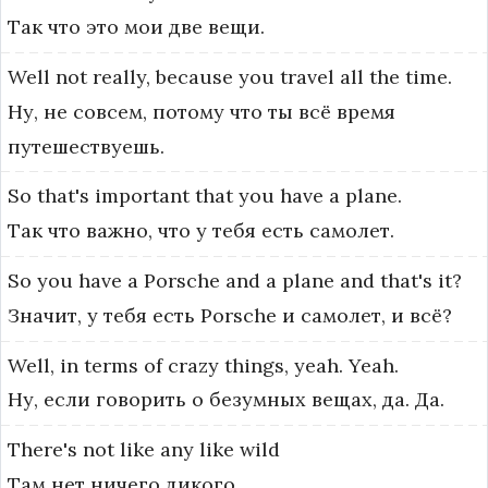
Так что это мои две вещи.
Well
not
really,
because
you
travel
all
the
time.
Ну, не совсем, потому что ты всё время
путешествуешь.
So
that's
important
that
you
have
a
plane.
Так что важно, что у тебя есть самолет.
So
you
have
a
Porsche
and
a
plane
and
that's
it?
Значит, у тебя есть Porsche и самолет, и всё?
Well,
in
terms
of
crazy
things,
yeah.
Yeah.
Ну, если говорить о безумных вещах, да. Да.
There's
not
like
any
like
wild
Там нет ничего дикого.