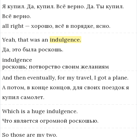
Я купил. Да, купил. Всё верно. Да. Ты купил.
Всё верно.
all right — хорошо, всё в порядке, ясно.
Yeah,
that
was
an
indulgence.
Да, это была роскошь.
indulgence
роскошь; потворство своим желаниям
And
then
eventually,
for
my
travel,
I
got
a
plane.
А потом, в конце концов, для своих поездок я
купил самолет.
Which
is
a
huge
indulgence.
Что является огромной роскошью.
So
those
are
my
two.