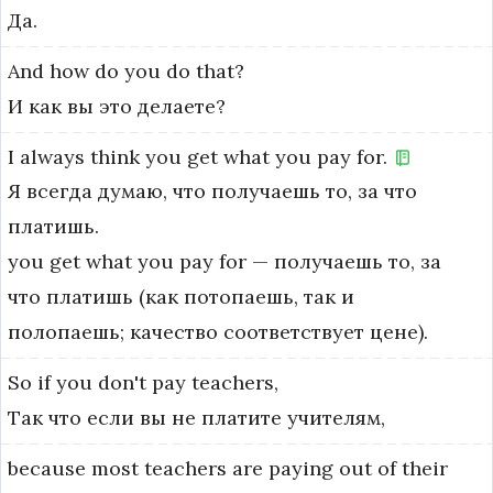
Да.
And
how
do
you
do
that?
И как вы это делаете?
I
always
think
you
get
what
you
pay
for.
Я всегда думаю, что получаешь то, за что
платишь.
you get what you pay for — получаешь то, за 
что платишь (как потопаешь, так и 
полопаешь; качество соответствует цене).
So
if
you
don't
pay
teachers,
Так что если вы не платите учителям,
because
most
teachers
are
paying
out
of
their