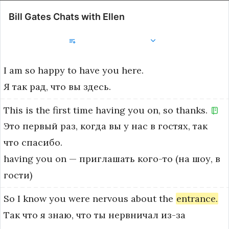
Bill Gates Chats with Ellen
Добавить в библиотеку
I
am
so
happy
to
have
you
here.
Я так рад, что вы здесь.
This
is
the
first
time
having
you
on,
so
thanks.
Это первый раз, когда вы у нас в гостях, так
что спасибо.
having you on — приглашать кого-то (на шоу, в 
гости)
So
I
know
you
were
nervous
about
the
entrance.
Так что я знаю, что ты нервничал из-за