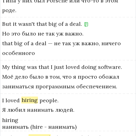
Типа у них был Porsche или что-то в этом
роде.
But
it
wasn't
that
big
of
a
deal.
Но это было не так уж важно.
that big of a deal — не так уж важно, ничего 
особенного
My
thing
was
that
I
just
loved
doing
software.
Моё дело было в том, что я просто обожал
заниматься программным обеспечением.
I
loved
hiring
people.
Я любил нанимать людей.
hiring
нанимать (hire - нанимать)