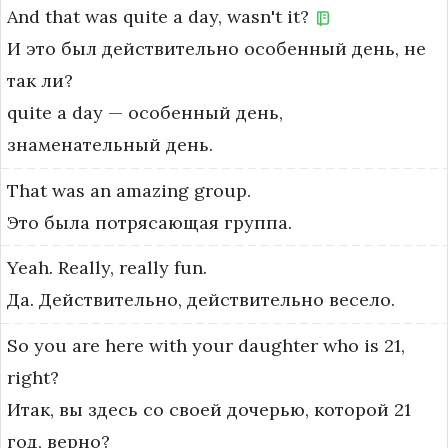
And
that
was
quite
a
day,
wasn't
it?
И это был действительно особенный день, не
так ли?
quite a day — особенный день, 
знаменательный день.
That
was
an
amazing
group.
Это была потрясающая группа.
Yeah.
Really,
really
fun.
Да. Действительно, действительно весело.
So
you
are
here
with
your
daughter
who
is
21,
right?
Итак, вы здесь со своей дочерью, которой 21
год, верно?