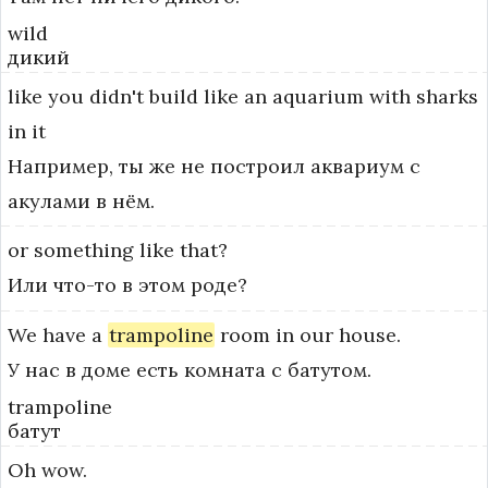
wild
дикий
like
you
didn't
build
like
an
aquarium
with
sharks
in
it
Например, ты же не построил аквариум с
акулами в нём.
or
something
like
that?
Или что-то в этом роде?
We
have
a
trampoline
room
in
our
house.
У нас в доме есть комната с батутом.
trampoline
батут
Oh
wow.