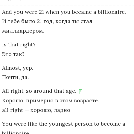
And
you
were
21
when
you
became
a
billionaire.
И тебе было 21 год, когда ты стал
миллиардером.
Is
that
right?
Это так?
Almost,
yep.
Почти, да.
All
right,
so
around
that
age.
Хорошо, примерно в этом возрасте.
all right — хорошо, ладно
You
were
like
the
youngest
person
to
become
a
billionaire,