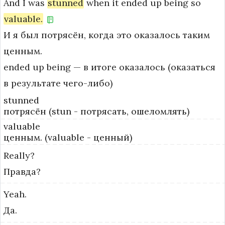
And
I
was
stunned
when
it
ended
up
being
so
valuable.
И я был потрясён, когда это оказалось таким
ценным.
ended up being — в итоге оказалось (оказаться 
в результате чего-либо)
stunned
потрясён (stun - потрясать, ошеломлять)
valuable
ценным. (valuable - ценный)
Really?
Правда?
Yeah.
Да.