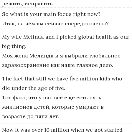
решить, исправить
So
what
is
your
main
focus
right
now?
Итак, на чём вы сейчас сосредоточены?
My
wife
Melinda
and
I
picked
global
health
as
our
big
thing.
Моя жена Мелинда и я выбрали глобальное
здравоохранение как наше главное дело.
The
fact
that
still
we
have
five
million
kids
who
die
under
the
age
of
five.
Тот факт, что у нас всё ещё есть пять
миллионов детей, которые умирают в
возрасте до пяти лет.
Now
it
was
over
10
million
when
we
got
started