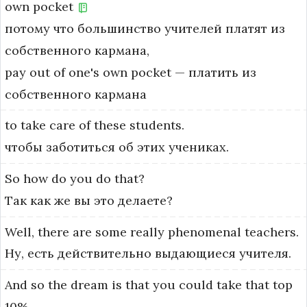
own
pocket
потому что большинство учителей платят из
собственного кармана,
pay out of one's own pocket — платить из 
собственного кармана
to
take
care
of
these
students.
чтобы заботиться об этих учениках.
So
how
do
you
do
that?
Так как же вы это делаете?
Well,
there
are
some
really
phenomenal
teachers.
Ну, есть действительно выдающиеся учителя.
And
so
the
dream
is
that
you
could
take
that
top
10%