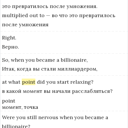
это превратилось после умножения.
multiplied out to — во что это превратилось 
после умножения
Right.
Верно.
So,
when
you
became
a
billionaire,
Итак, когда вы стали миллиардером,
at
what
point
did
you
start
relaxing?
в какой момент вы начали расслабляться?
point
момент, точка
Were
you
still
nervous
when
you
became
a
billionaire?